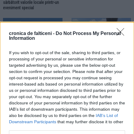
sărbătorit valorile locale printr-un
eveniment special
RURAL
RURAL
cronica de falticeni -
Do Not Process My Personal
Information
If you wish to opt-out of the sale, sharing to third parties, or
processing of your personal or sensitive information for
targeted advertising by us, please use the below opt-out
27.07.2026
25.07.2026
section to confirm your selection. Please note that after your
Comuna Bogdănești finalizează
Control desfășurat la un agent
opt-out request is processed you may continue seeing
proiectul de reabilitare energetică
economic din comuna Mălini.
interest-based ads based on personal information utilized by
pentru Căminul Cultural Bogdănești
Lemn confiscat și amendă de 3.000
de lei
us or personal information disclosed to third parties prior to
your opt-out. You may separately opt-out of the further
disclosure of your personal information by third parties on the
RURAL
IAB’s list of downstream participants. This information may
also be disclosed by us to third parties on the
IAB’s List of
Downstream Participants
that may further disclose it to other
third parties.