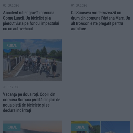
05.08.2026
04.08.2026
Accident rutier grav în comuna
CJ Suceava modernizează un
Cornu Luncii. Un biciclist și-a
drum din comuna Fântana Mare. Un
pierdut viața pe fondul impactului
alt tronson este pregătit pentru
cu un autovehicul
asfaltare
RURAL
31.07.2026
Vacanță pe două roți. Copiii din
comuna Boroaia profită din plin de
noua pistă de biciclete și se
declară încântați
RURAL
RURAL