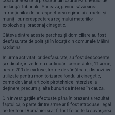
coordonarea unui procuror din cadrul Parchetului de
pe lângă Tribunalul Suceava, privind săvârșirea
infracțiunilor de nerespectarea regimului armelor și
munițiilor, nerespectarea regimului materiilor
explozive și braconaj cinegetic.
Câteva dintre aceste percheziții domiciliare au fost
desfășurate de polițiști în locații din comunele Mălini
și Slatina..
În urma activităților desfășurate, au fost descoperite
și ridicate, în vederea continuării cercetărilor, 11 arme,
peste 700 de cartușe, trofee de vânătoare, dispozitive
utilizate pentru monitorizarea fondului cinegetic,
carne de vânat, articole pirotehnice interzise la
deținere, precum și alte bunuri de interes în cauză.
Din investigațiile efectuate până în prezent a rezultat
faptul că, o parte dintre arme ar fi fost introduse ilegal
pe teritoriul României și ar fi fost folosite la săvârșirea