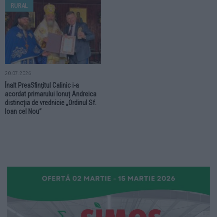
RURAL
20.07.2026
Înalt PreaSfințitul Calinic i-a
acordat primarului Ionuț Andreica
distincția de vrednicie „Ordinul Sf.
Ioan cel Nou”