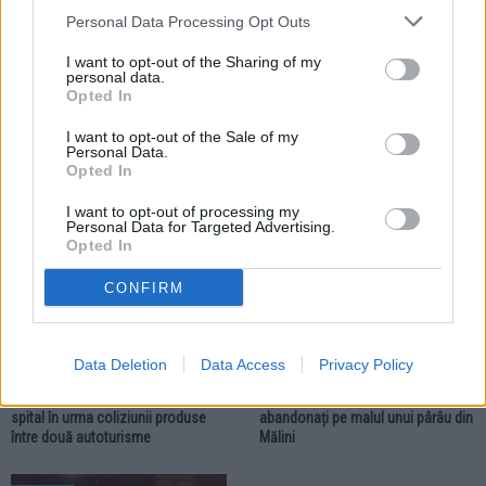
Personal Data Processing Opt Outs
25.07.2026
I want to opt-out of the Sharing of my
personal data.
Incendiu izbucnit în satul Petia.
Opted In
Pompierii fălticeneni au intervenit
contracronometru pentru salvarea
I want to opt-out of the Sale of my
locuinței
Personal Data.
Opted In
RURAL
RURAL
I want to opt-out of processing my
Personal Data for Targeted Advertising.
Opted In
CONFIRM
24.07.2026
21.07.2026
Data Deletion
Data Access
Privacy Policy
Accident rutier în comuna
Noi acțiuni de control. Polițiștii au
Bogdănești. Trei femei au ajuns la
confiscat 30 mc de bușteni
spital în urma coliziunii produse
abandonați pe malul unui pârâu din
între două autoturisme
Mălini