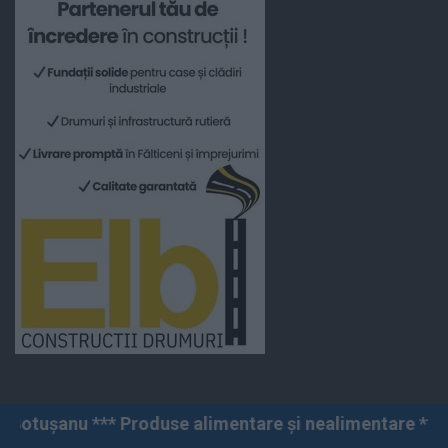
duse alimentare și nealimentare *** Vânzări angro și c