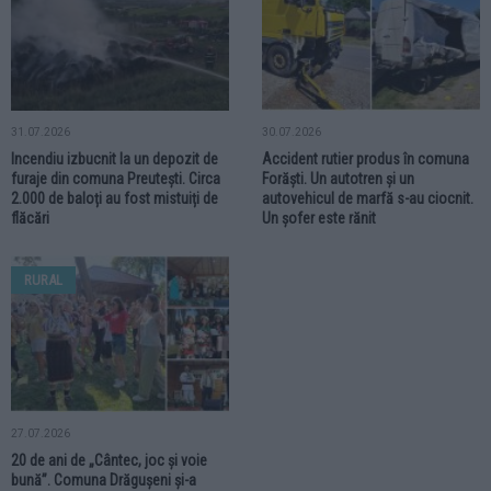
31.07.2026
30.07.2026
Incendiu izbucnit la un depozit de
Accident rutier produs în comuna
furaje din comuna Preutești. Circa
Forăști. Un autotren și un
2.000 de baloți au fost mistuiți de
autovehicul de marfă s-au ciocnit.
flăcări
Un șofer este rănit
RURAL
27.07.2026
20 de ani de „Cântec, joc și voie
bună”. Comuna Drăgușeni și-a