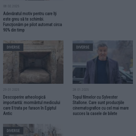
08.02.2025
Adevăratul motiv pentru care îți
este greu să te schimbi.
Funcționăm pe pilot automat circa
90% din timp
DIVERSE
DIVERSE
29.01.2025
28.01.2025
Descoperire arheologică
Topul filmelor cu Sylvester
importantă: mormântul medicului
Stallone. Care sunt producțiile
care îl trata pe faraon în Egiptul
cinematografice cu cel mai mare
Antic
succes la casele de bilete
DIVERSE