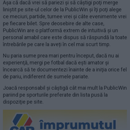
Aşa că dacă vrei să pariezi şi să câştigi poţi merge
liniştit pe site-ul celor de la PublicWin şi îţi poţi alege
ce meciuri, partide, turnee vrei şi câte evenimente vrei
pe fiecare bilet. Spre deosebire de alte case,
PublicWin are o platformă extrem de intuitivă și un
personal amabil care este dispus să răspundă la toate
întrebările pe care la aveți în cel mai scurt timp.
Nu paria sume prea mari pentru început, dacă nu ai
experienţă, mergi pe fotbal dacă eşti amator şi
încearcă să te documentezi înainte de a iniţia orice fel
de pariu, indiferent de sumele pariate.
Joacă responsabil şi câştigă cât mai mult la PublicWin
pariind pe sporturile preferate din lista pusă la
dispoziţie pe site.