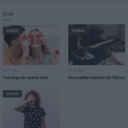
ȘTIRI
DIVERSE
DIVERSE
28.07.2026
01.03.2026
Psihologia din spatele iubirii
Personalități marcante din Fălticeni
DIVERSE