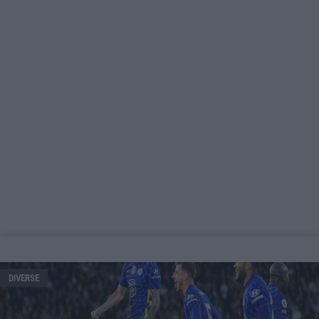
DIVERSE