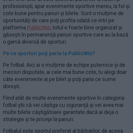
profesionişti, apar evenimente sportive mereu, la fel şi
cote bune pentru pariuri şi bilete. Sunt o mulţime de
oportunităţi de care poţi profita odată ce intri pe
platforma
PublicWin
, totul e foarte bine organizat şi
găseşti în permanenţă pariuri sportive care au la bază
o gamă diversă de sporturi.
Pe ce sporturi poţi paria la PublicWin?
Pe fotbal. Aici ai o mulţime de echipe puternice şi de
meciuri disputate, ai cele mai bune cote, tu alegi doar
câte evenimente ai pe bilet şi poţi paria ce sume
doreşti.
Fiind atât de multe evenimente sportive în categoria
fotbal ştii că vei câştiga cu siguranţă şi vei avea mai
multe bilete câştigătoare garantate dacă ai deja o
strategie şi te pricepi la pariuri.
Fotbalul este sportul preferat al bărbaților, de aceea