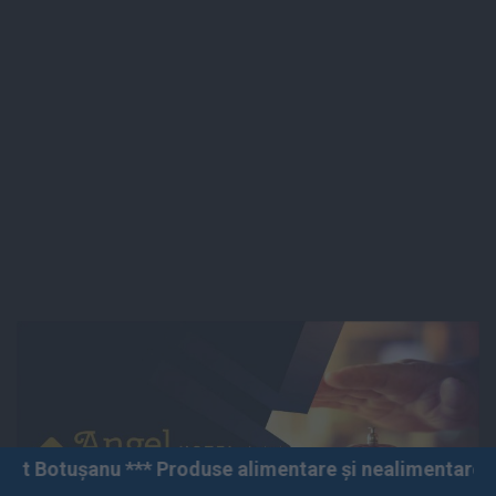
 Produse alimentare și nealimentare *** Vânzări angro 