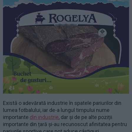
Există o adevărată industrie în spatele pariurilor din
lumea fotbalului, iar de-a lungul timpului nume
importante
din industrie
, dar și de pe alte poziții
importante din țară și-au recunoscut afinitatea pentru
pariurile sportive care pot aduce câștiguri