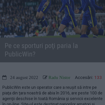
Pe ce sporturi poţi paria la
PublicWin?
Accesări:
133
24 august 2022
Radu Nistor
PublicWin este un operator care a reuşit să intre pe
piaţa din ţara noastră de abia în 2016, are peste 100 de
agenţii deschise în toată România şi servicii excelente
în on-line. Site-ul este destinat pariorilor amatori şi