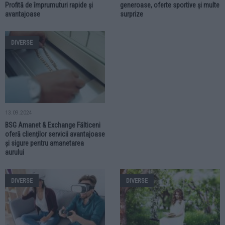
Profită de împrumuturi rapide și
generoase, oferte sportive și multe
avantajoase
surprize
DIVERSE
13.09.2024
BSG Amanet & Exchange Fălticeni
oferă clienților servicii avantajoase
și sigure pentru amanetarea
aurului
DIVERSE
DIVERSE