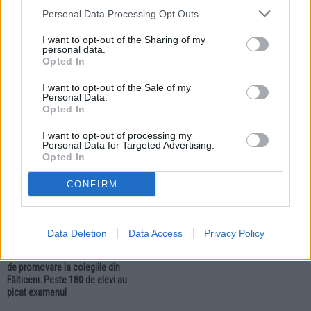
Personal Data Processing Opt Outs
I want to opt-out of the Sharing of my
08.07.2026
07.07.2026
personal data.
Opted In
Două profesoare de la Colegiul
Șapte elevi de la Colegiul Tehnic
Național „Nicu Gane” au urmat un
„Mihai Băcescu” au obținut nota 10
I want to opt-out of the Sale of my
curs european în domeniul
la probele examenului de
Personal Data.
Inteligenței Artificiale
Bacalaureat
Opted In
I want to opt-out of processing my
EDUCAȚIE
Personal Data for Targeted Advertising.
Opted In
CONFIRM
Data Deletion
Data Access
Privacy Policy
07.07.2026
Rezultate Bacalaureat 2026. Rata
de promovare la colegiile din
Fălticeni. Peste 180 de elevi au
picat examenul