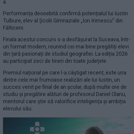
a.
Performanța deosebită confirmă potențialul lui Iustin
Tulbure, elev al Școlii Gimnaziale „Ion Irimescu” din
Fălticeni.
Finala acestui concurs s-a desfășurat la Suceava, într-
un format modern, reunind cei mai bine pregătiți elevi
din țară pasionați de studiul geografiei. La ediția 2026
au participat zeci de tineri din toate județele.
Premiul național pe care l-a câștigat recent, este una
dintre cele mai frumoase realizări ale lui Iustin, un
succes venit pe final de an școlar, după multe ore de
studiu și pregătire alături de profesorul Daniel Olariu,
mentorul care știe să valorifice inteligența și ambiția
elevului său.