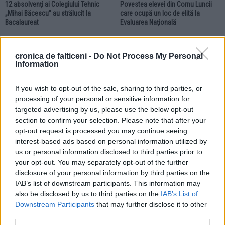
12 absolvenți ai Colegiului Tehnic
Povestea elevei din Cornu Luncii
„Mihai Băcescu” au strălucit la
care ocupă un loc de elită la
Bacalaureat
Evaluarea Națională
EDUCAȚIE
cronica de falticeni -
Do Not Process My Personal
Information
If you wish to opt-out of the sale, sharing to third parties, or
processing of your personal or sensitive information for
targeted advertising by us, please use the below opt-out
section to confirm your selection. Please note that after your
08.07.2026
opt-out request is processed you may continue seeing
Performanțe la Bacalaureat. Topul
interest-based ads based on personal information utilized by
absolvenților cu cele mai mari 10
medii de la Colegiul Național „Nicu
us or personal information disclosed to third parties prior to
Gane”
your opt-out. You may separately opt-out of the further
disclosure of your personal information by third parties on the
IAB’s list of downstream participants. This information may
EDUCAȚIE
EDUCAȚIE
also be disclosed by us to third parties on the
IAB’s List of
Downstream Participants
that may further disclose it to other
third parties.