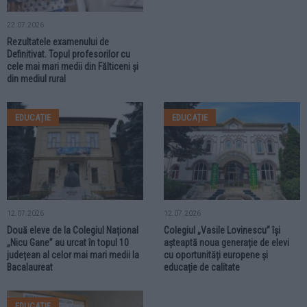
22.07.2026
Rezultatele examenului de
Definitivat. Topul profesorilor cu
cele mai mari medii din Fălticeni și
din mediul rural
EDUCAȚIE
EDUCAȚIE
12.07.2026
12.07.2026
Două eleve de la Colegiul Național
Colegiul „Vasile Lovinescu” își
„Nicu Gane” au urcat în topul 10
așteaptă noua generație de elevi
județean al celor mai mari medii la
cu oportunități europene și
Bacalaureat
educație de calitate
EDUCAȚIE