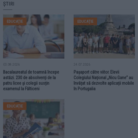
ȘTIRI
EDUCAȚIE
EDUCAȚIE
03.08.2026
24.07.2026
Bacalaureatul de toamnă începe
Pașaport către viitor. Elevii
astăzi. 230 de absolvenți de la
Colegiului Național „Nicu Gane” au
patru licee și colegii susțin
învățat să dezvolte aplicații mobile
examenul la Fălticeni
în Portugalia
EDUCAȚIE