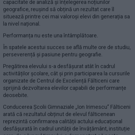
capacitate de analiză și înțelegerea noțiunilor
geografice, reușind să obțină un rezultat care îl
situează printre cei mai valoroși elevi din generația sa
la nivel național.
Performanța nu este una întâmplătoare.
În spatele acestui succes se află multe ore de studiu,
perseverență și pasiune pentru geografie.
Pregătirea elevului s-a desfășurat atât în cadrul
activităților școlare, cât și prin participarea la cursurile
organizate de Centrul de Excelență Fălticeni care
sprijină dezvoltarea elevilor capabili de performanțe
deosebite.
Conducerea Școlii Gimnaziale „Ion Irimescu” Fălticeni
arată că rezultatul obținut de elevul fălticenean
reprezintă confirmarea calității actului educațional
desfășurată în cadrul unității de învățământ, instituție