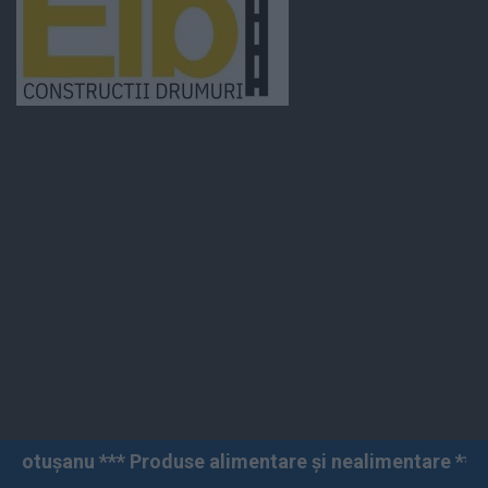
oduse alimentare și nealimentare *** Vânzări angro și 