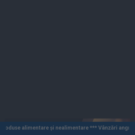
e și nealimentare *** Vânzări angro și cu amănuntul **