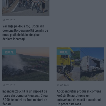
31.07.2026
Vacanță pe două roți. Copiii din
comuna Boroaia profită din plin de
noua pistă de biciclete și se
declară încântați
RURAL
RURAL
31.07.2026
30.07.2026
Incendiu izbucnit la un depozit de
Accident rutier produs în comuna
furaje din comuna Preutești. Circa
Forăști. Un autotren și un
2.000 de baloți au fost mistuiți de
autovehicul de marfă s-au ciocnit.
flăcări
Un șofer este rănit