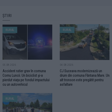
ȘTIRI
RURAL
RURAL
05.08.2026
04.08.2026
Accident rutier grav în comuna
CJ Suceava modernizează un
Cornu Luncii. Un biciclist și-a
drum din comuna Fântana Mare. Un
pierdut viața pe fondul impactului
alt tronson este pregătit pentru
cu un autovehicul
asfaltare
RURAL