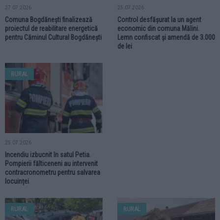
27.07.2026
25.07.2026
Comuna Bogdănești finalizează
Control desfășurat la un agent
proiectul de reabilitare energetică
economic din comuna Mălini.
pentru Căminul Cultural Bogdănești
Lemn confiscat și amendă de 3.000
de lei
RURAL
25.07.2026
Incendiu izbucnit în satul Petia.
Pompierii fălticeneni au intervenit
contracronometru pentru salvarea
locuinței
RURAL
RURAL