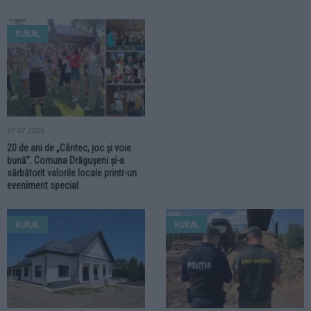
RURAL
27.07.2026
20 de ani de „Cântec, joc și voie
bună”. Comuna Drăgușeni și-a
sărbătorit valorile locale printr-un
eveniment special
RURAL
RURAL