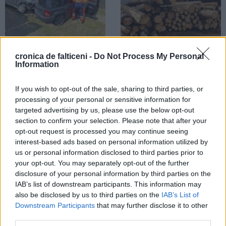
cronica de falticeni -
Do Not Process My Personal
24.07.2026
21.07.2026
Information
Accident rutier în comuna
Noi acțiuni de control. Polițiștii au
Bogdănești. Trei femei au ajuns la
confiscat 30 mc de bușteni
If you wish to opt-out of the sale, sharing to third parties, or
spital în urma coliziunii produse
abandonați pe malul unui pârâu din
între două autoturisme
Mălini
processing of your personal or sensitive information for
targeted advertising by us, please use the below opt-out
section to confirm your selection. Please note that after your
RURAL
opt-out request is processed you may continue seeing
interest-based ads based on personal information utilized by
us or personal information disclosed to third parties prior to
your opt-out. You may separately opt-out of the further
disclosure of your personal information by third parties on the
IAB’s list of downstream participants. This information may
also be disclosed by us to third parties on the
IAB’s List of
20.07.2026
Downstream Participants
that may further disclose it to other
Înalt PreaSfințitul Calinic i-a
third parties.
acordat primarului Ionuț Andreica