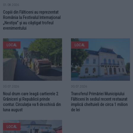
01.08.2026
Copiii din Fălticeni au reprezentat
România la Festivalul Internațional
„Nestiya” și au câștigat trofeul
evenimentului
LOCAL
LOCAL
30.07.2026
30.07.2026
Noul drum care leagă cartierele 2
Transferul Primăriei Municipiului
Grăniceri și Republicii prinde
Fălticeni în sediul recent restaurat
contur. Circulația va fi deschisă din
implică cheltuieli de circa 1 milion
luna august
de lei
LOCAL