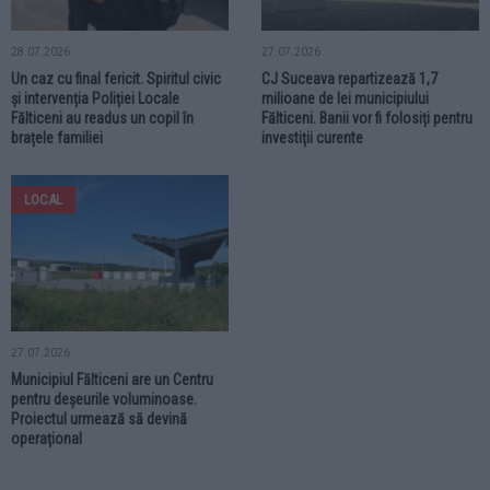
28.07.2026
27.07.2026
Un caz cu final fericit. Spiritul civic
CJ Suceava repartizează 1,7
și intervenția Poliției Locale
milioane de lei municipiului
Fălticeni au readus un copil în
Fălticeni. Banii vor fi folosiți pentru
brațele familiei
investiții curente
LOCAL
27.07.2026
Municipiul Fălticeni are un Centru
pentru deșeurile voluminoase.
Proiectul urmează să devină
operațional