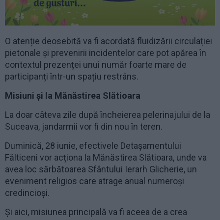
O atenție deosebită va fi acordată fluidizării circulației
pietonale și prevenirii incidentelor care pot apărea în
contextul prezenței unui număr foarte mare de
participanți într-un spațiu restrâns.
Misiuni și la Mănăstirea Slătioara
La doar câteva zile după încheierea pelerinajului de la
Suceava, jandarmii vor fi din nou în teren.
Duminică, 28 iunie, efectivele Detașamentului
Fălticeni vor acționa la Mănăstirea Slătioara, unde va
avea loc sărbătoarea Sfântului Ierarh Glicherie, un
eveniment religios care atrage anual numeroși
credincioși.
Și aici, misiunea principală va fi aceea de a crea