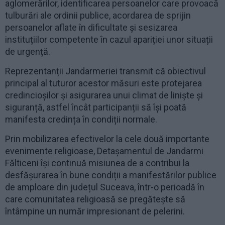
aglomerărilor, identificarea persoanelor care provoacă
tulburări ale ordinii publice, acordarea de sprijin
persoanelor aflate în dificultate și sesizarea
instituțiilor competente în cazul apariției unor situații
de urgență.
Reprezentanții Jandarmeriei transmit că obiectivul
principal al tuturor acestor măsuri este protejarea
credincioșilor și asigurarea unui climat de liniște și
siguranță, astfel încât participanții să își poată
manifesta credința în condiții normale.
Prin mobilizarea efectivelor la cele două importante
evenimente religioase, Detașamentul de Jandarmi
Fălticeni își continuă misiunea de a contribui la
desfășurarea în bune condiții a manifestărilor publice
de amploare din județul Suceava, într-o perioadă în
care comunitatea religioasă se pregătește să
întâmpine un număr impresionant de pelerini.