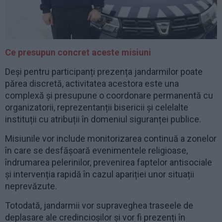
Ce presupun concret aceste misiuni
Deși pentru participanți prezența jandarmilor poate
părea discretă, activitatea acestora este una
complexă și presupune o coordonare permanentă cu
organizatorii, reprezentanții bisericii și celelalte
instituții cu atribuții în domeniul siguranței publice.
Misiunile vor include monitorizarea continuă a zonelor
în care se desfășoară evenimentele religioase,
îndrumarea pelerinilor, prevenirea faptelor antisociale
și intervenția rapidă în cazul apariției unor situații
neprevăzute.
Totodată, jandarmii vor supraveghea traseele de
deplasare ale credincioșilor și vor fi prezenți în