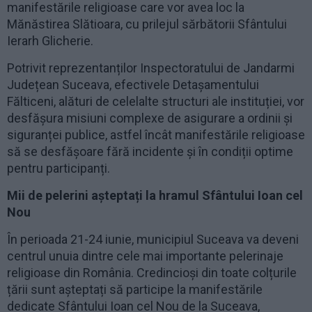
manifestările religioase care vor avea loc la
Mănăstirea Slătioara, cu prilejul sărbătorii Sfântului
Ierarh Glicherie.
Potrivit reprezentanților Inspectoratului de Jandarmi
Județean Suceava, efectivele Detașamentului
Fălticeni, alături de celelalte structuri ale instituției, vor
desfășura misiuni complexe de asigurare a ordinii și
siguranței publice, astfel încât manifestările religioase
să se desfășoare fără incidente și în condiții optime
pentru participanți.
Mii de pelerini așteptați la hramul Sfântului Ioan cel
Nou
În perioada 21-24 iunie, municipiul Suceava va deveni
centrul unuia dintre cele mai importante pelerinaje
religioase din România. Credincioși din toate colțurile
țării sunt așteptați să participe la manifestările
dedicate Sfântului Ioan cel Nou de la Suceava,