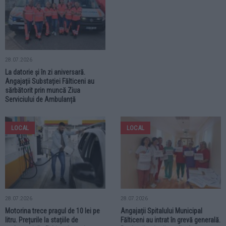
28.07.2026
La datorie și în zi aniversară.
Angajații Substației Fălticeni au
sărbătorit prin muncă Ziua
Serviciului de Ambulanță
LOCAL
LOCAL
28.07.2026
28.07.2026
Motorina trece pragul de 10 lei pe
Angajații Spitalului Municipal
litru. Prețurile la stațiile de
Fălticeni au intrat în grevă generală.