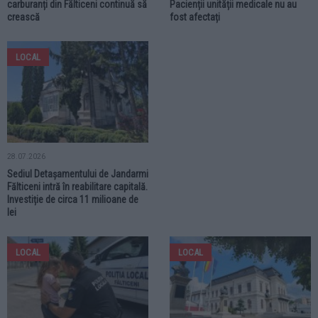
carburanți din Fălticeni continuă să
Pacienții unității medicale nu au
crească
fost afectați
LOCAL
28.07.2026
Sediul Detașamentului de Jandarmi
Fălticeni intră în reabilitare capitală.
Investiție de circa 11 milioane de
lei
LOCAL
LOCAL