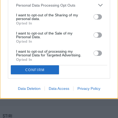
NEXT ARTICLE
Personal Data Processing Opt Outs
Spitalul de Îngrijiri Paliative din Fălticeni prinde contur.
Deschiderea este prevăzută pentru finalul acestui an
I want to opt-out of the Sharing of my
personal data.
PREVIOUS ARTICLE
Opted In
Șoferii fac slalom pe strada Tudor Vladimirescu.
Drumarii din Fălticeni vor reabilita tronsonul plin de
I want to opt-out of the Sale of my
denivelări
Personal Data.
Opted In
I want to opt-out of processing my
Personal Data for Targeted Advertising.
Opted In
CONFIRM
Data Deletion
Data Access
Privacy Policy
Andrei APOSTOL
ȘTIRI