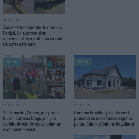
30.07.2026
Accident rutier produs în comuna
Forăști. Un autotren și un
autovehicul de marfă s-au ciocnit.
Un șofer este rănit
RURAL
RURAL
27.07.2026
27.07.2026
20 de ani de „Cântec, joc și voie
Comuna Bogdănești finalizează
bună”. Comuna Drăgușeni și-a
proiectul de reabilitare energetică
sărbătorit valorile locale printr-un
pentru Căminul Cultural Bogdănești
eveniment special