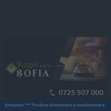
roduse alimentare și nealimentare *** Vânzări angro și