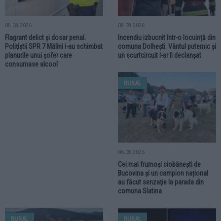
08.08.2026
08.08.2026
Flagrant delict și dosar penal.
Incendiu izbucnit într-o locuință din
Polițiștii SPR 7 Mălini i-au schimbat
comuna Dolhești. Vântul puternic și
planurile unui șofer care
un scurtcircuit l-ar fi declanșat
consumase alcool
RURAL
06.08.2026
Cei mai frumoși ciobănești de
Bucovina și un campion național
au făcut senzație la parada din
comuna Slatina
RURAL
RURAL