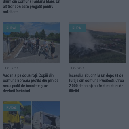
drum din comuna Fântana Mare. Un
alt tronson este pregătit pentru
asfaltare
RURAL
RURAL
31.07.2026
31.07.2026
Vacanță pe două roți. Copiii din
Incendiu izbucnit la un depozit de
comuna Boroaia profită din plin de
furaje din comuna Preutești. Circa
noua pistă de biciclete și se
2.000 de baloți au fost mistuiți de
declară încântați
flăcări
RURAL