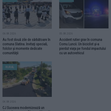
06.08.2026
05.08.2026
Au fost două zile de sărbătoare în
Accident rutier grav în comuna
comuna Slatina. Invitați speciali,
Cornu Luncii. Un biciclist și-a
folclor și momente dedicate
pierdut viața pe fondul impactului
comunității
cu un autovehicul
RURAL
04.08.2026
CJ Suceava modernizează un