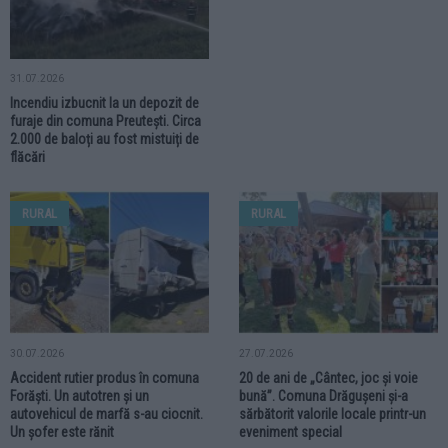
31.07.2026
Incendiu izbucnit la un depozit de
furaje din comuna Preutești. Circa
2.000 de baloți au fost mistuiți de
flăcări
RURAL
RURAL
30.07.2026
27.07.2026
Accident rutier produs în comuna
20 de ani de „Cântec, joc și voie
Forăști. Un autotren și un
bună”. Comuna Drăgușeni și-a
autovehicul de marfă s-au ciocnit.
sărbătorit valorile locale printr-un
Un șofer este rănit
eveniment special