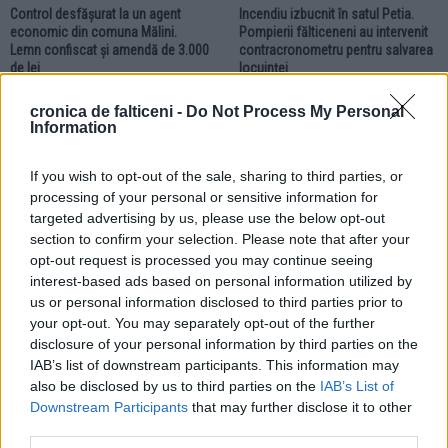
Control desfășurat la un agent
Incendiu izbucnit în satul Petia.
economic din comuna Mălini.
Pompierii fălticeneni au intervenit
Lemn confiscat și amendă de 3.000
contracronometru pentru salvarea
de lei
locuinței
cronica de falticeni -
Do Not Process My Personal
RURAL
Information
If you wish to opt-out of the sale, sharing to third parties, or
processing of your personal or sensitive information for
targeted advertising by us, please use the below opt-out
section to confirm your selection. Please note that after your
opt-out request is processed you may continue seeing
24.07.2026
interest-based ads based on personal information utilized by
Accident rutier în comuna
us or personal information disclosed to third parties prior to
Bogdănești. Trei femei au ajuns la
your opt-out. You may separately opt-out of the further
spital în urma coliziunii produse
între două autoturisme
disclosure of your personal information by third parties on the
IAB’s list of downstream participants. This information may
also be disclosed by us to third parties on the
IAB’s List of
Downstream Participants
that may further disclose it to other
third parties.