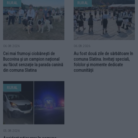
RURAL
RURAL
06.08.2026
06.08.2026
Cei mai frumoși ciobănești de
Au fost două zile de sărbătoare în
Bucovina și un campion național
comuna Slatina. Invitați speciali,
au făcut senzație la parada canină
folclor și momente dedicate
din comuna Slatina
comunității
RURAL
05.08.2026