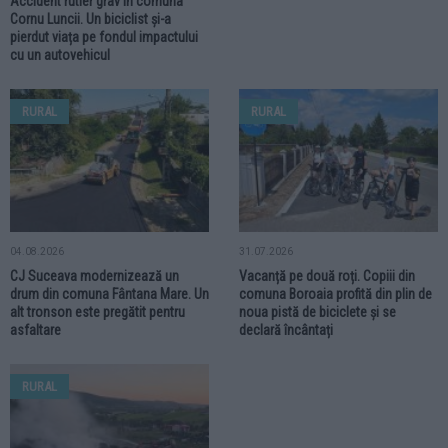
Accident rutier grav în comuna
Cornu Luncii. Un biciclist și-a
pierdut viața pe fondul impactului
cu un autovehicul
RURAL
RURAL
04.08.2026
31.07.2026
CJ Suceava modernizează un
Vacanță pe două roți. Copiii din
drum din comuna Fântana Mare. Un
comuna Boroaia profită din plin de
alt tronson este pregătit pentru
noua pistă de biciclete și se
asfaltare
declară încântați
RURAL