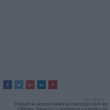
NEXT ARTICLE
Polițiștii au anunțat datele accidentului rutier din
Fălticeni. Impactul cu autotrenul s-a produs pe