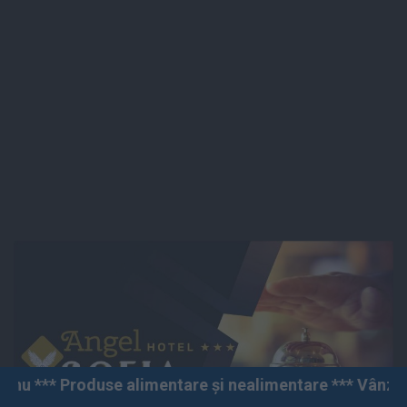
alimentare și nealimentare *** Vânzări angro și cu amăn