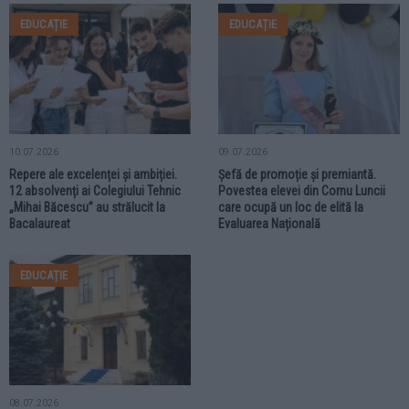
EDUCAȚIE
EDUCAȚIE
10.07.2026
09.07.2026
Repere ale excelenței și ambiției.
Șefă de promoție și premiantă.
12 absolvenți ai Colegiului Tehnic
Povestea elevei din Cornu Luncii
„Mihai Băcescu” au strălucit la
care ocupă un loc de elită la
Bacalaureat
Evaluarea Națională
EDUCAȚIE
08.07.2026