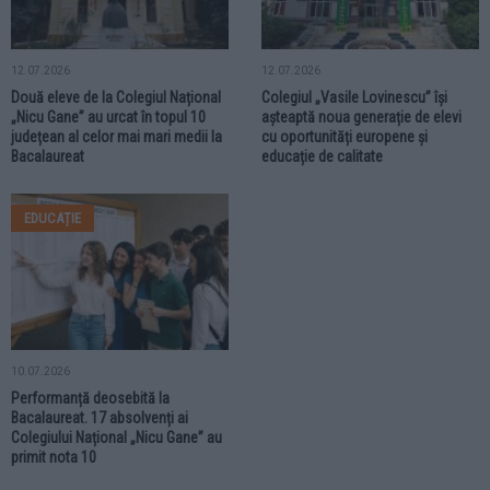
12.07.2026
12.07.2026
Două eleve de la Colegiul Național
Colegiul „Vasile Lovinescu” își
„Nicu Gane” au urcat în topul 10
așteaptă noua generație de elevi
județean al celor mai mari medii la
cu oportunități europene și
Bacalaureat
educație de calitate
EDUCAȚIE
10.07.2026
Performanță deosebită la
Bacalaureat. 17 absolvenți ai
Colegiului Național „Nicu Gane” au
primit nota 10