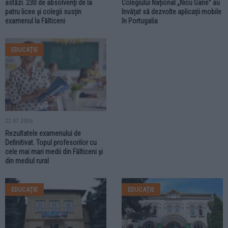
astăzi. 230 de absolvenți de la
Colegiului Național „Nicu Gane” au
patru licee și colegii susțin
învățat să dezvolte aplicații mobile
examenul la Fălticeni
în Portugalia
EDUCAȚIE
22.07.2026
Rezultatele examenului de
Definitivat. Topul profesorilor cu
cele mai mari medii din Fălticeni și
din mediul rural
EDUCAȚIE
EDUCAȚIE