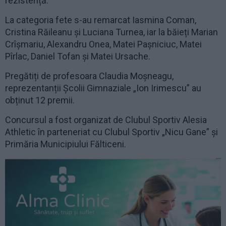
rezistență.
La categoria fete s-au remarcat Iasmina Coman,
Cristina Răileanu și Luciana Turnea, iar la băieți Marian
Crîșmariu, Alexandru Onea, Matei Pașniciuc, Matei
Pîrlac, Daniel Tofan și Matei Ursache.
Pregătiți de profesoara Claudia Moșneagu,
reprezentanții Școlii Gimnaziale „Ion Irimescu” au
obținut 12 premii.
Concursul a fost organizat de Clubul Sportiv Alesia
Athletic în parteneriat cu Clubul Sportiv „Nicu Gane” și
Primăria Municipiului Fălticeni.