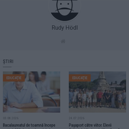
Rudy Hödl
ȘTIRI
EDUCAȚIE
EDUCAȚIE
03.08.2026
24.07.2026
Bacalaureatul de toamnă începe
Pașaport către viitor. Elevii