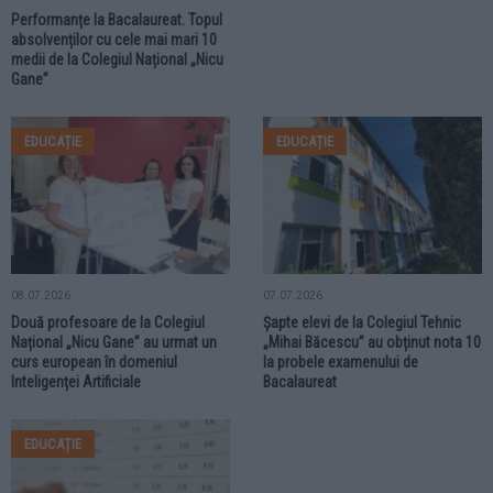
Performanțe la Bacalaureat. Topul
absolvenților cu cele mai mari 10
medii de la Colegiul Național „Nicu
Gane”
EDUCAȚIE
EDUCAȚIE
08.07.2026
07.07.2026
Două profesoare de la Colegiul
Șapte elevi de la Colegiul Tehnic
Național „Nicu Gane” au urmat un
„Mihai Băcescu” au obținut nota 10
curs european în domeniul
la probele examenului de
Inteligenței Artificiale
Bacalaureat
EDUCAȚIE