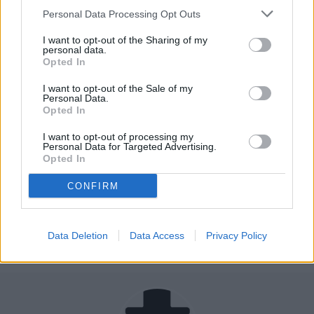
Personal Data Processing Opt Outs
I want to opt-out of the Sharing of my
personal data.
Opted In
I want to opt-out of the Sale of my
Personal Data.
Opted In
I want to opt-out of processing my
Personal Data for Targeted Advertising.
Opted In
NEXT ARTICLE
Cinci metode să dăruiești și să te dăruiești de
CONFIRM
Sărbători
PREVIOUS ARTICLE
Două mașini Volkswagen s-au ciocnit în comuna
Drăgușeni. Un pasager s-a ales cu leziuni
Data Deletion
Data Access
Privacy Policy