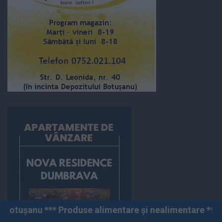
use alimentare și nealimentare *** Vânzări angro și cu 