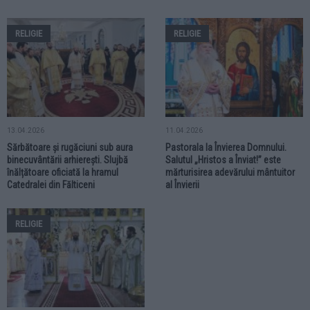
RELIGIE
RELIGIE
13.04.2026
11.04.2026
Sărbătoare și rugăciuni sub aura
Pastorala la Învierea Domnului.
binecuvântării arhierești. Slujbă
Salutul „Hristos a Înviat!” este
înălțătoare oficiată la hramul
mărturisirea adevărului mântuitor
Catedralei din Fălticeni
al Învierii
RELIGIE