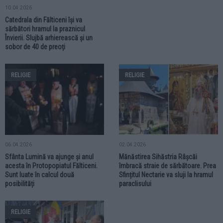
10.04.2026
Catedrala din Fălticeni își va
sărbători hramul la praznicul
Învierii. Slujbă arhierească și un
sobor de 40 de preoți
RELIGIE
RELIGIE
06.04.2026
02.04.2026
Sfânta Lumină va ajunge și anul
Mănăstirea Sihăstria Râșcăi
acesta în Protopopiatul Fălticeni.
îmbracă straie de sărbătoare. Prea
Sunt luate în calcul două
Sfințitul Nectarie va sluji la hramul
posibilități
paraclisului
RELIGIE