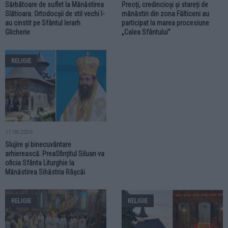
Sărbătoare de suflet la Mănăstirea
Preoți, credincioși și stareți de
Slătioara. Ortodocșii de stil vechi l-
mănăstiri din zona Fălticeni au
au cinstit pe Sfântul Ierarh
participat la marea procesiune
Glicherie
„Calea Sfântului”
RELIGIE
11.06.2026
Slujire și binecuvântare
arhierească. PreaSfințitul Siluan va
oficia Sfânta Liturghie la
Mănăstirea Sihăstria Râșcăi
RELIGIE
RELIGIE