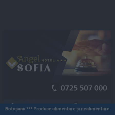
Produse alimentare și nealimentare *** Vânzări angro ș