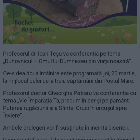
Profesorul dr. Ioan Teșu va conferenția pe tema
„Duhovnicul – Omul lui Dumnezeu din viața noastră”.
Ce-a dea doua întâlnire este programată joi, 20 martie,
la mijlocul celei de-a treia săptămâni din Postul Mare.
Profesorul doctor Gheorghe Petraru va conferenția cu
tema „Vie Împărăția Ta, precum în cer și pe pământ.
Puterea rugăciunii și a Sfintei Cruci în urcușul spre
Înviere”.
Ambele prelegeri vor fi susținute în incinta bisericii.
Evenimentul, primul de acest gen organizat în lăcașul