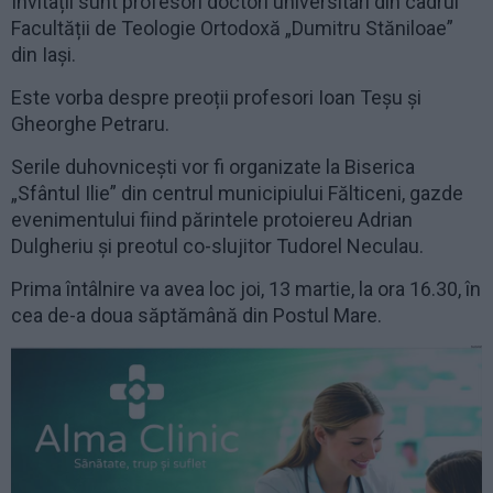
Invitații sunt profesori doctori universitari din cadrul
Facultății de Teologie Ortodoxă „Dumitru Stăniloae”
din Iași.
Este vorba despre preoții profesori Ioan Teșu și
Gheorghe Petraru.
Serile duhovnicești vor fi organizate la Biserica
„Sfântul Ilie” din centrul municipiului Fălticeni, gazde
evenimentului fiind părintele protoiereu Adrian
Dulgheriu și preotul co-slujitor Tudorel Neculau.
Prima întâlnire va avea loc joi, 13 martie, la ora 16.30, în
cea de-a doua săptămână din Postul Mare.