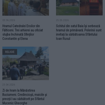
03.06.2026
25.05.2026
Hramul Catedralei Eroilor din
Schitul din satul Baia își serbează
Fălticeni. Trei arhierei au oficiat
hramul de primăvară. Pelerinii sunt
slujba închinată Sfinților
invitați la sărbătoarea Sfântului
Constantin și Elena
Ioan Rusul
RELIGIE
23.04.2026
Zi de hram la Mănăstirea
Buciumeni. Credincioșii, maicile și
preoții l-au sărbătorit pe Sfântul
Mucenic Gheorghe