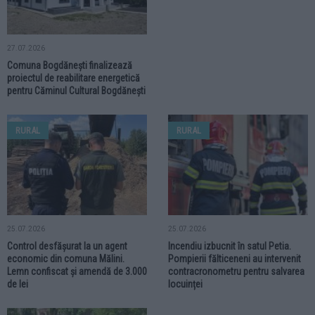
27.07.2026
Comuna Bogdănești finalizează
proiectul de reabilitare energetică
pentru Căminul Cultural Bogdănești
RURAL
RURAL
25.07.2026
25.07.2026
Control desfășurat la un agent
Incendiu izbucnit în satul Petia.
economic din comuna Mălini.
Pompierii fălticeneni au intervenit
Lemn confiscat și amendă de 3.000
contracronometru pentru salvarea
de lei
locuinței