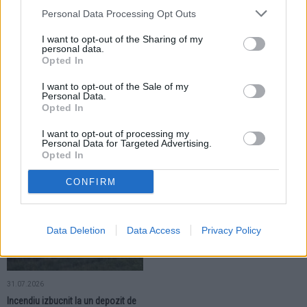
Personal Data Processing Opt Outs
I want to opt-out of the Sharing of my
personal data.
Opted In
I want to opt-out of the Sale of my
Personal Data.
04.08.2026
31.07.2026
Opted In
CJ Suceava modernizează un
Vacanță pe două roți. Copiii din
drum din comuna Fântana Mare. Un
comuna Boroaia profită din plin de
I want to opt-out of processing my
alt tronson este pregătit pentru
noua pistă de biciclete și se
Personal Data for Targeted Advertising.
asfaltare
declară încântați
Opted In
CONFIRM
RURAL
Data Deletion
Data Access
Privacy Policy
31.07.2026
Incendiu izbucnit la un depozit de