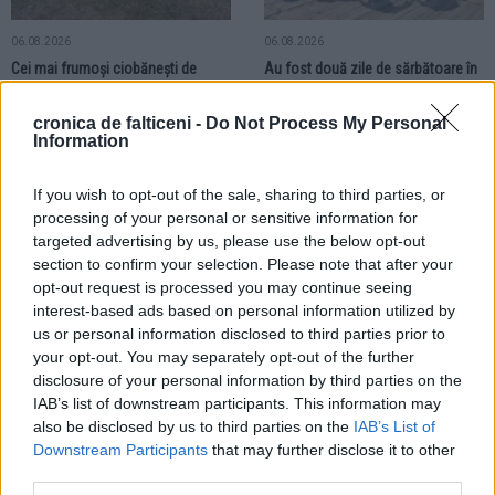
06.08.2026
06.08.2026
Cei mai frumoși ciobănești de
Au fost două zile de sărbătoare în
Bucovina și un campion național
comuna Slatina. Invitați speciali,
au făcut senzație la parada canină
folclor și momente dedicate
cronica de falticeni -
Do Not Process My Personal
din comuna Slatina
comunității
Information
RURAL
If you wish to opt-out of the sale, sharing to third parties, or
processing of your personal or sensitive information for
targeted advertising by us, please use the below opt-out
section to confirm your selection. Please note that after your
opt-out request is processed you may continue seeing
interest-based ads based on personal information utilized by
us or personal information disclosed to third parties prior to
05.08.2026
your opt-out. You may separately opt-out of the further
Accident rutier grav în comuna
disclosure of your personal information by third parties on the
Cornu Luncii. Un biciclist și-a
IAB’s list of downstream participants. This information may
pierdut viața pe fondul impactului
also be disclosed by us to third parties on the
IAB’s List of
cu un autovehicul
Downstream Participants
that may further disclose it to other
third parties.
RURAL
RURAL