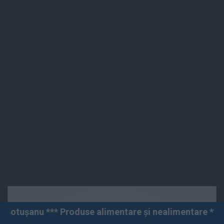
duse alimentare și nealimentare *** Vânzări angro și cu