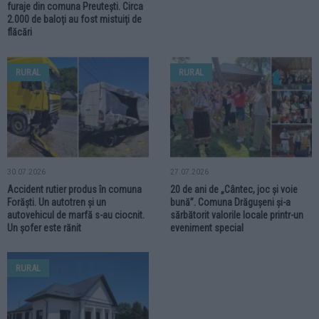
furaje din comuna Preutești. Circa
2.000 de baloți au fost mistuiți de
flăcări
RURAL
RURAL
30.07.2026
27.07.2026
Accident rutier produs în comuna
20 de ani de „Cântec, joc și voie
Forăști. Un autotren și un
bună”. Comuna Drăgușeni și-a
autovehicul de marfă s-au ciocnit.
sărbătorit valorile locale printr-un
Un șofer este rănit
eveniment special
RURAL