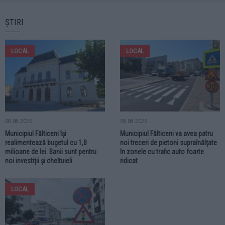
ȘTIRI
LOCAL
LOCAL
08.08.2026
08.08.2026
Municipiul Fălticeni își
Municipiul Fălticeni va avea patru
realimentează bugetul cu 1,8
noi treceri de pietoni supraînălțate
milioane de lei. Banii sunt pentru
în zonele cu trafic auto foarte
noi investiții și cheltuieli
ridicat
LOCAL