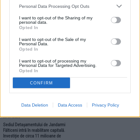
Personal Data Processing Opt Outs
I want to opt-out of the Sharing of my
personal data.
Opted In
28.07.2026
28.07.2026
Motorina trece pragul de 10 lei pe
Angajații Spitalului Municipal
I want to opt-out of the Sale of my
Personal Data.
litru. Prețurile la stațiile de
Fălticeni au intrat în grevă generală.
Opted In
carburanți din Fălticeni continuă să
Pacienții unității medicale nu au
crească
fost afectați
I want to opt-out of processing my
Personal Data for Targeted Advertising.
Opted In
LOCAL
CONFIRM
Data Deletion
Data Access
Privacy Policy
28.07.2026
Sediul Detașamentului de Jandarmi
Fălticeni intră în reabilitare capitală.
Investiție de circa 11 milioane de