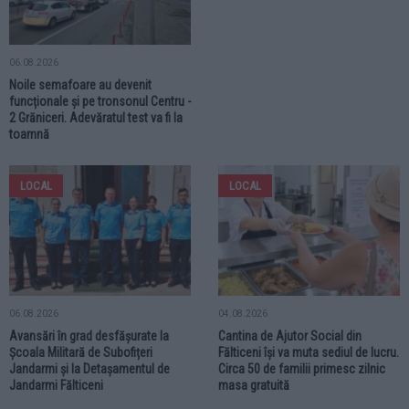
06.08.2026
Noile semafoare au devenit
funcționale și pe tronsonul Centru -
2 Grăniceri. Adevăratul test va fi la
toamnă
LOCAL
LOCAL
06.08.2026
04.08.2026
Avansări în grad desfășurate la
Cantina de Ajutor Social din
Școala Militară de Subofițeri
Fălticeni își va muta sediul de lucru.
Jandarmi și la Detașamentul de
Circa 50 de familii primesc zilnic
Jandarmi Fălticeni
masa gratuită