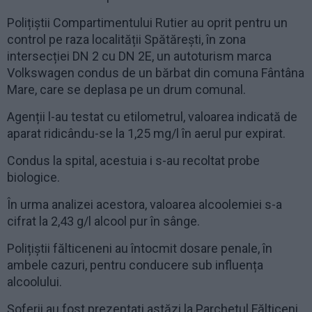
Polițiștii Compartimentului Rutier au oprit pentru un
control pe raza localității Spătărești, în zona
intersecției DN 2 cu DN 2E, un autoturism marca
Volkswagen condus de un bărbat din comuna Fântâna
Mare, care se deplasa pe un drum comunal.
Agenții l-au testat cu etilometrul, valoarea indicată de
aparat ridicându-se la 1,25 mg/l în aerul pur expirat.
Condus la spital, acestuia i s-au recoltat probe
biologice.
În urma analizei acestora, valoarea alcoolemiei s-a
cifrat la 2,43 g/l alcool pur în sânge.
Polițiștii fălticeneni au întocmit dosare penale, în
ambele cazuri, pentru conducere sub influența
alcoolului.
Șoferii au fost prezentați astăzi la Parchetul Fălticeni,