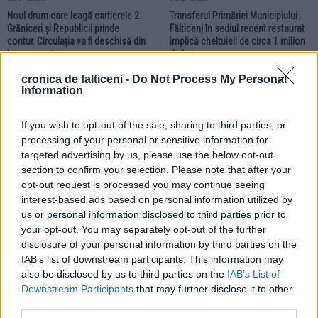
Noul drum care leagă cartierele 2
Transferul Primăriei Municipiului
Grăniceri și Republicii prinde
Fălticeni în sediul recent restaurat
contur. Circulația va fi deschisă din
implică cheltuieli de circa 1 milion
luna august
de lei
cronica de falticeni -
Do Not Process My Personal
Information
LOCAL
If you wish to opt-out of the sale, sharing to third parties, or
processing of your personal or sensitive information for
targeted advertising by us, please use the below opt-out
section to confirm your selection. Please note that after your
opt-out request is processed you may continue seeing
28.07.2026
interest-based ads based on personal information utilized by
La datorie și în zi aniversară.
us or personal information disclosed to third parties prior to
Angajații Substației Fălticeni au
your opt-out. You may separately opt-out of the further
sărbătorit prin muncă Ziua
disclosure of your personal information by third parties on the
Serviciului de Ambulanță
IAB’s list of downstream participants. This information may
also be disclosed by us to third parties on the
IAB’s List of
Downstream Participants
that may further disclose it to other
LOCAL
LOCAL
third parties.