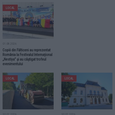
LOCAL
01.08.2026
Copiii din Fălticeni au reprezentat
România la Festivalul Internațional
„Nestiya” și au câștigat trofeul
evenimentului
LOCAL
LOCAL
30.07.2026
30.07.2026