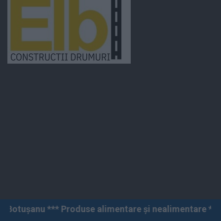
roduse alimentare și nealimentare *** Vânzări angro și