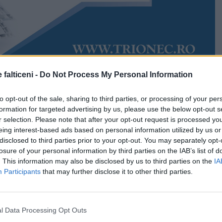
 falticeni -
Do Not Process My Personal Information
Accesări:
2627
22
Rudy Hödl
to opt-out of the sale, sharing to third parties, or processing of your per
 recunoștința întregii comunități. Contraamiralul de
formation for targeted advertising by us, please use the below opt-out s
) Ion Condur, fost comandant al flotilei Marinei Militare
r selection. Please note that after your opt-out request is processed y
heiat cariera prodigioasă de câteva luni, însă ecourile
eing interest-based ads based on personal information utilized by us or
 viață continuă să fie intense. Cu rădăcini din aceeași
disclosed to third parties prior to your opt-out. You may separately opt-
are i-a odrăslit pe învățătorul Vasile Tomegea, Neculai
losure of your personal information by third parties on the IAB’s list of
leac, ofițerul de rang înalt este de astăzi Cetățean de
. This information may also be disclosed by us to third parties on the
IA
Participants
that may further disclose it to other third parties.
ei Boroaia.
st înmânată vineri, 10 iunie, în cadru festiv, de către
erariu, intițiator al proiectului de hotărâre votat în
l Data Processing Opt Outs
nsilierii locali.