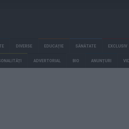
TE
DIVERSE
EDUCAȚIE
SĂNĂTATE
EXCLUSIV
SONALITĂȚI
ADVERTORIAL
BIO
ANUNȚURI
VI