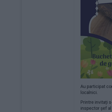
Au participat con
localnici.
Printre invitați
inspector șef a