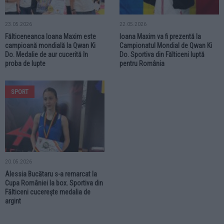
23.05.2026
22.05.2026
Fălticeneanca Ioana Maxim este
Ioana Maxim va fi prezentă la
campioană mondială la Qwan Ki
Campionatul Mondial de Qwan Ki
Do. Medalie de aur cucerită în
Do. Sportiva din Fălticeni luptă
proba de lupte
pentru România
SPORT
20.05.2026
Alessia Bucătaru s-a remarcat la
Cupa României la box. Sportiva din
Fălticeni cucerește medalia de
argint