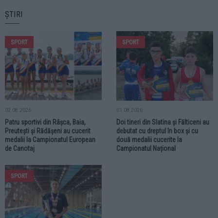
ȘTIRI
SPORT
SPORT
02.08.2026
01.08.2026
Patru sportivi din Râșca, Baia,
Doi tineri din Slatina și Fălticeni au
Preutești și Rădășeni au cucerit
debutat cu dreptul în box și cu
medalii la Campionatul European
două medalii cucerite la
de Canotaj
Campionatul Național
SPORT