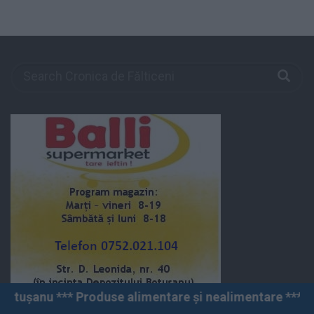
use alimentare și nealimentare *** Vânzări angro și cu 