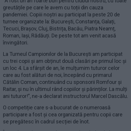
“A fost un an foarte bun pentru clubul nostru, cu toate
greutățile pe care le avem cu toții din cauza
pandemiei. Copiii noștri au participat la peste 20 de
turnee organizate la: București, Constanța, Galați,
Tecuci, Brașov, Cluj, Bistrița, Bacău, Piatra Neamț,
Roman, Iași, Rădăuți. De peste tot am venit acasă
învingători.
La Turneul Campionilor de la București am participat
cu trei copii și am obținut două clasări pe primul loc și
un loc 4. La sfârșit de an, le mulțumim tuturor celor
care au fost alături de noi, începând cu primarul
Cătălin Coman, continuând cu sponsorii Romfour și
Raitar, și nu în ultimul rând copiilor și părinților. La mulți
ani tuturor!”, ne-a declarat instructorul Marcel Dascălu.
O competiție care s-a bucurat de o numeroasă
participare a fost și cea organizată pentru copii care
se pregătesc în cadrul secției de înot.