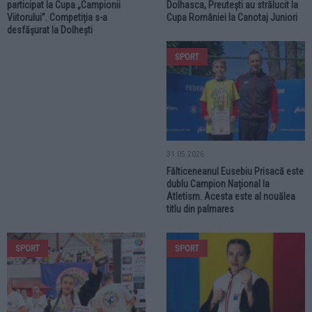
participat la Cupa „Campionii
Dolhasca, Preutești au strălucit la
Viitorului”. Competiția s-a
Cupa României la Canotaj Juniori
desfășurat la Dolhești
SPORT
31.05.2026
Fălticeneanul Eusebiu Prisacă este
dublu Campion Național la
Atletism. Acesta este al nouălea
titlu din palmares
SPORT
SPORT