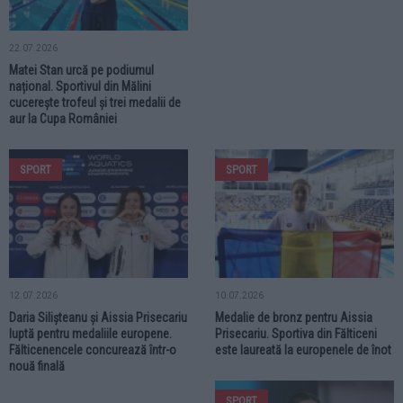
22.07.2026
Matei Stan urcă pe podiumul
național. Sportivul din Mălini
cucerește trofeul și trei medalii de
aur la Cupa României
SPORT
SPORT
12.07.2026
10.07.2026
Daria Silișteanu și Aissia Prisecariu
Medalie de bronz pentru Aissia
luptă pentru medaliile europene.
Prisecariu. Sportiva din Fălticeni
Fălticenencele concurează într-o
este laureată la europenele de înot
nouă finală
SPORT