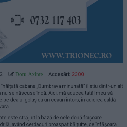
Accesări:
2300
22
Doru Axinte
înălţată cabana ,,Dumbrava minunată” îl ştiu dintr-un alt
a nu se născuse încă. Aici, mă aducea tatăl meu să
pe dealul golaş ca un ceaun întors, în adierea caldă
vară.
epte este străjuit la bază de cele două foişoare
drilă, având cerdacuri proaspăt băiţuite, ce înfăşoară