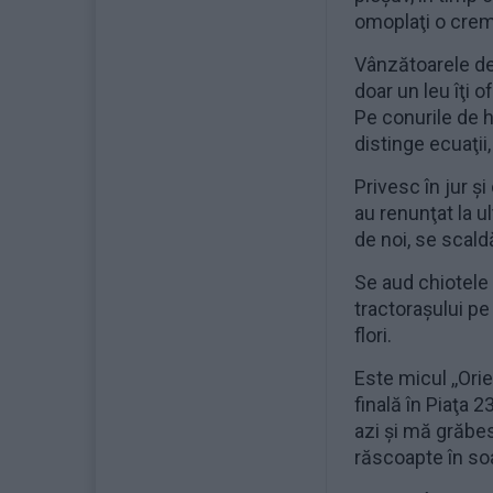
omoplaţi o crem
Vânzătoarele de 
doar un leu îţi 
Pe conurile de h
distinge ecuaţii
Privesc în jur şi
au renunţat la ul
de noi, se scaldă
Se aud chiotele c
tractoraşului pe
flori.
Este micul ,,Ori
finală în Piaţa 
azi şi mă grăbes
răscoapte în so