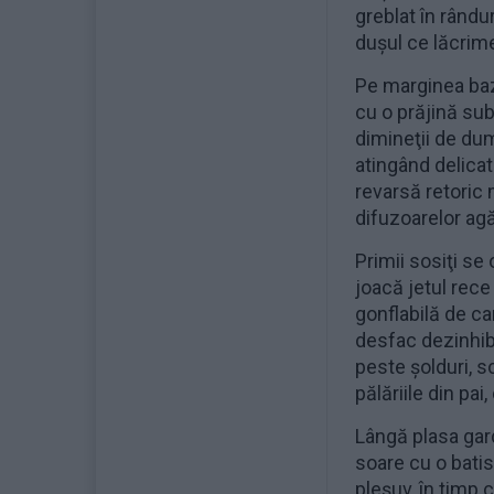
greblat în rându
duşul ce lăcrim
Pe marginea bazi
cu o prăjină subţ
dimineţii de dum
atingând delicat 
revarsă retoric m
difuzoarelor agă
Primii sosiţi se
joacă jetul rece
gonflabilă de ca
desfac dezinhiba
peste şolduri, 
pălăriile din pa
Lângă plasa gard
soare cu o batis
pleşuv, în timp 