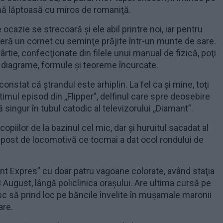
ă lăptoasă cu miros de romaniţă.
ocazie se strecoară şi ele abil printre noi, iar pentru
oferă un cornet cu seminţe prăjite într-un munte de sare.
ârtie, confecţionate din filele unui manual de fizică, poţi
, diagrame, formule şi teoreme încurcate.
 constat că ştrandul este arhiplin. La fel ca şi mine, toţi
timul episod din ,,Flipper”, delfinul care spre deosebire
 singur în tubul catodic al televizorului ,,Diamant”.
opiilor de la bazinul cel mic, dar şi huruitul sacadat al
 post de locomotivă ce tocmai a dat ocol rondului de
ent Expres” cu doar patru vagoane colorate, având staţia
23 August, lângă policlinica oraşului. Are ultima cursă pe
c să prind loc pe băncile învelite în muşamale maronii
are.