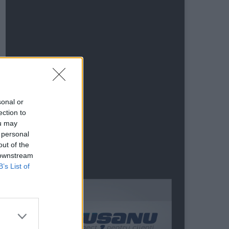
sonal or
ection to
ou may
 personal
out of the
 downstream
B’s List of