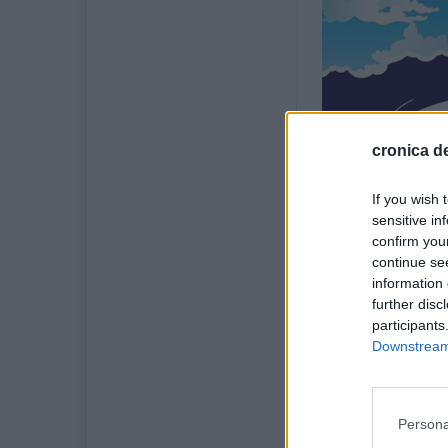
cronica de
If you wish 
sensitive in
confirm you
continue se
information 
further disc
participants
Downstream 
Persona