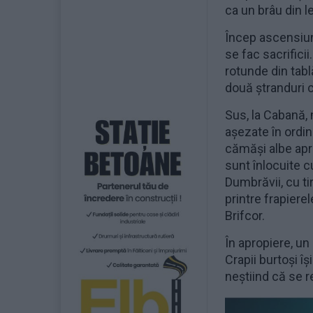
ca un brâu din 
Încep ascensiun
se fac sacrifici
rotunde din tabl
două ştranduri c
Sus, la Cabană,
aşezate în ordin
cămăşi albe apre
sunt înlocuite c
Dumbrăvii, cu t
printre frapierel
Brifcor.
În apropiere, un 
Crapii burtoşi îş
neştiind că se 