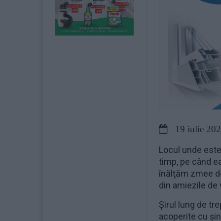
19 iulie 20
Locul unde este 
timp, pe când e
înălţăm zmee de 
din amiezile de 
Şirul lung de tr
acoperite cu şin