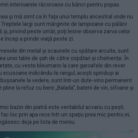
lemn interioarele răcoroase cu bănci pentru popas.
ea şi mă simt ca în faţa unui templu ancestral unde nu
i. Treptele largi sunt mărginite de lampioane cu pălării
ă şi, privind peste umăr, poţi lesne observa zarva celor
e încep a prinde viaţă peste zi.
 mesele din metal şi scaunele cu spătare arcuite, sunt
ea unei table de şah de către ospătari şi chelneriţe. În
tate, cu veste bleumarin la care garoafele din rever
u ecusoane indicându-le rangul, aceşti spiriduşi ai
irbuşoanele la vedere, sunt într-un dute-vino permanent
e pline la refuz cu bere ,,Balada”, baterii de vin, sifoane şi
mic bazin din piatră este veritabilul acvariu cu peşti.
i fac loc prin apa rece într-un spaţiu prea mic pentru ei,
regăsesc deja pe lista de meniu.