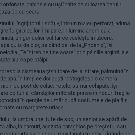
ri ordonate, cabinele cu uşi înalte de culoarea cerului,
ează de cu seară.
nului, îngrijitorul uscăţiv, într-un maieu perforat, adună
ire fulgii plopilor. Îmi pare, în lumina anemică a
inică, un gondolier solitar ce vâsleşte în tăcere,
apa cu iz de clor, pe când cei de la ,,Phoenix”, îşi
elodia ,,Te întreb pe tine soare” prin pâlniile argintii ale
ţate aiurea pe stâlpi.
 opresc la cişmeaua ţâşnitoare de la intrare, pălmuind în
 de apă, în timp ce doi puşti rostogolesc o cameră
mion, pe post de colac. Fetele, sumar echipate, îşi
te colţurile cămăşilor înflorate prinse în noduri fragile
scotocind în genţile de umăr după costumele de plajă şi
i, ornate cu margarete uriaşe.
ului, la umbra unei tufe de soc, un senior se apără de
tă albă, în carouri, aşezată caraghios pe creştetul său
ce consoarta sa, cu părul mov tapat excesiv, îi întinde pe