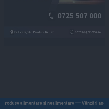
tare și nealimentare *** Vânzări angro și cu amănuntul 