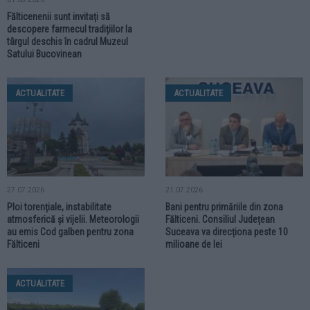
Fălticenenii sunt invitați să
descopere farmecul tradițiilor la
târgul deschis în cadrul Muzeul
Satului Bucovinean
ACTUALITATE
ACTUALITATE
27.07.2026
21.07.2026
Ploi torențiale, instabilitate
Bani pentru primăriile din zona
atmosferică și vijelii. Meteorologii
Fălticeni. Consiliul Județean
au emis Cod galben pentru zona
Suceava va direcționa peste 10
Fălticeni
milioane de lei
ACTUALITATE