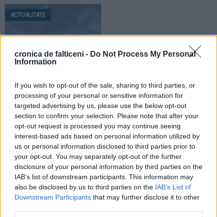
ACTUALITATE
cronica de falticeni -
Do Not Process My Personal
Information
26.06.2026
If you wish to opt-out of the sale, sharing to third parties, or
Zona Fălticeni intră sub Cod roșu
processing of your personal or sensitive information for
de caniculă! Temperaturi extreme,
targeted advertising by us, please use the below opt-out
disconfort termic accentuat și
section to confirm your selection. Please note that after your
nopți tropicale
opt-out request is processed you may continue seeing
interest-based ads based on personal information utilized by
us or personal information disclosed to third parties prior to
your opt-out. You may separately opt-out of the further
disclosure of your personal information by third parties on the
IAB’s list of downstream participants. This information may
also be disclosed by us to third parties on the
IAB’s List of
Downstream Participants
that may further disclose it to other
third parties.