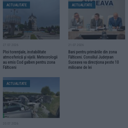
ACTUALITATE
ACTUALITATE
27.07.2026
21.07.2026
Ploi torențiale, instabilitate
Bani pentru primăriile din zona
atmosferică și vijelii. Meteorologii
Fălticeni. Consiliul Județean
au emis Cod galben pentru zona
Suceava va direcționa peste 10
Fălticeni
milioane de lei
ACTUALITATE
20.07.2026