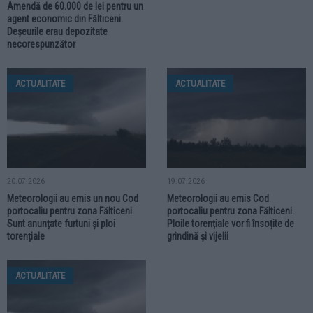
Amendă de 60.000 de lei pentru un
agent economic din Fălticeni.
Deșeurile erau depozitate
necorespunzător
ACTUALITATE
ACTUALITATE
20.07.2026
19.07.2026
Meteorologii au emis un nou Cod
Meteorologii au emis Cod
portocaliu pentru zona Fălticeni.
portocaliu pentru zona Fălticeni.
Sunt anunțate furtuni și ploi
Ploile torențiale vor fi însoțite de
torențiale
grindină și vijelii
ACTUALITATE