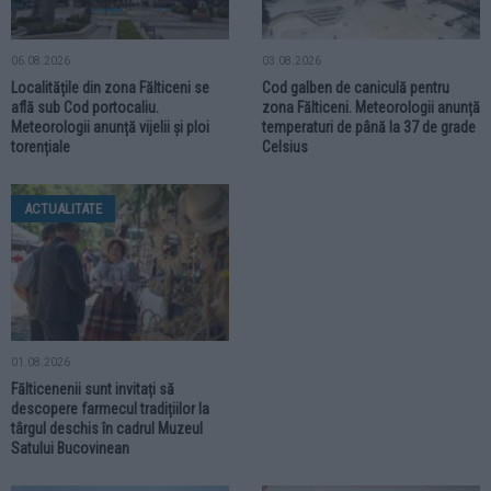
06.08.2026
03.08.2026
Localitățile din zona Fălticeni se
Cod galben de caniculă pentru
află sub Cod portocaliu.
zona Fălticeni. Meteorologii anunță
Meteorologii anunță vijelii și ploi
temperaturi de până la 37 de grade
torențiale
Celsius
ACTUALITATE
01.08.2026
Fălticenenii sunt invitați să
descopere farmecul tradițiilor la
târgul deschis în cadrul Muzeul
Satului Bucovinean