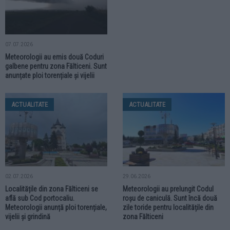
07.07.2026
Meteorologii au emis două Coduri
galbene pentru zona Fălticeni. Sunt
anunțate ploi torențiale și vijelii
ACTUALITATE
ACTUALITATE
02.07.2026
29.06.2026
Localitățile din zona Fălticeni se
Meteorologii au prelungit Codul
află sub Cod portocaliu.
roșu de caniculă. Sunt încă două
Meteorologii anunță ploi torențiale,
zile toride pentru localitățile din
vijelii și grindină
zona Fălticeni