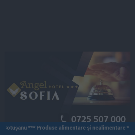
Produse alimentare și nealimentare *** Vânzări angro și