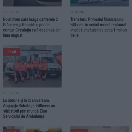
30.07.2026
30.07.2026
Noul drum care leagă cartierele 2
Transferul Primăriei Municipiului
Grăniceri și Republicii prinde
Fălticeni în sediul recent restaurat
contur. Circulația va fi deschisă din
implică cheltuieli de circa 1 milion
luna august
de lei
LOCAL
28.07.2026
La datorie și în zi aniversară.
Angajații Substației Fălticeni au
sărbătorit prin muncă Ziua
Serviciului de Ambulanță