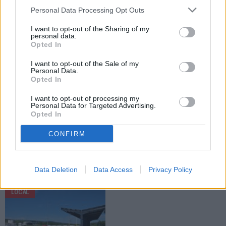
Fălticeni intră în reabilitare capitală.
Personal Data Processing Opt Outs
Investiție de circa 11 milioane de
lei
I want to opt-out of the Sharing of my
personal data.
Opted In
LOCAL
LOCAL
I want to opt-out of the Sale of my
Personal Data.
Opted In
I want to opt-out of processing my
Personal Data for Targeted Advertising.
Opted In
28.07.2026
27.07.2026
CONFIRM
Un caz cu final fericit. Spiritul civic
CJ Suceava repartizează 1,7
și intervenția Poliției Locale
milioane de lei municipiului
Fălticeni au readus un copil în
Fălticeni. Banii vor fi folosiți pentru
brațele familiei
investiții curente
Data Deletion
Data Access
Privacy Policy
LOCAL