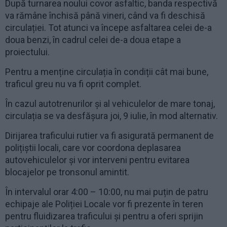
După turnarea noului covor asfaltic, banda respectivă
va rămâne închisă până vineri, când va fi deschisă
circulației. Tot atunci va începe asfaltarea celei de-a
doua benzi, în cadrul celei de-a doua etape a
proiectului.
Pentru a menține circulația în condiții cât mai bune,
traficul greu nu va fi oprit complet.
În cazul autotrenurilor și al vehiculelor de mare tonaj,
circulația se va desfășura joi, 9 iulie, în mod alternativ.
Dirijarea traficului rutier va fi asigurată permanent de
polițiștii locali, care vor coordona deplasarea
autovehiculelor și vor interveni pentru evitarea
blocajelor pe tronsonul amintit.
În intervalul orar 4:00 – 10:00, nu mai puțin de patru
echipaje ale Poliției Locale vor fi prezente în teren
pentru fluidizarea traficului și pentru a oferi sprijin