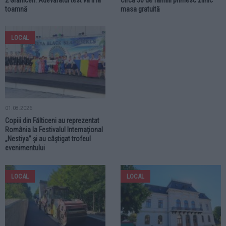
2 Grăniceri. Adevăratul test va fi la
Circa 50 de familii primesc zilnic
toamnă
masa gratuită
LOCAL
01.08.2026
Copiii din Fălticeni au reprezentat
România la Festivalul Internațional
„Nestiya” și au câștigat trofeul
evenimentului
LOCAL
LOCAL