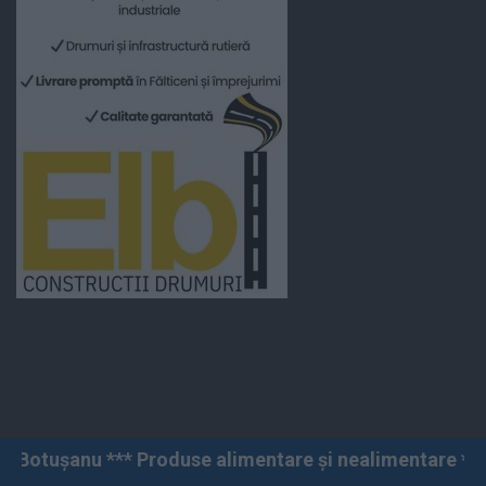
roduse alimentare și nealimentare *** Vânzări angro și 