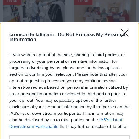
LOCAL
LOCAL
cronica de falticeni -
Do Not Process My Personal
Information
28.07.2026
28.07.2026
Motorina trece pragul de 10 lei pe
Angajații Spitalului Municipal
If you wish to opt-out of the sale, sharing to third parties, or
litru. Prețurile la stațiile de
Fălticeni au intrat în grevă generală.
processing of your personal or sensitive information for
carburanți din Fălticeni continuă să
Pacienții unității medicale nu au
targeted advertising by us, please use the below opt-out
crească
fost afectați
section to confirm your selection. Please note that after your
opt-out request is processed you may continue seeing
LOCAL
interest-based ads based on personal information utilized by
us or personal information disclosed to third parties prior to
your opt-out. You may separately opt-out of the further
disclosure of your personal information by third parties on the
IAB’s list of downstream participants. This information may
also be disclosed by us to third parties on the
IAB’s List of
Downstream Participants
that may further disclose it to other
28.07.2026
third parties.
Sediul Detașamentului de Jandarmi