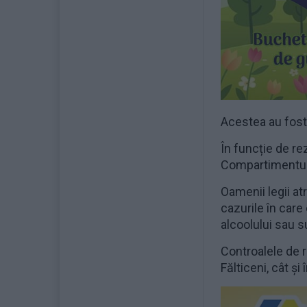
Acestea au fost 
În funcție de re
Compartimentulu
Oamenii legii at
cazurile în care
alcoolului sau s
Controalele de ru
Fălticeni, cât și 