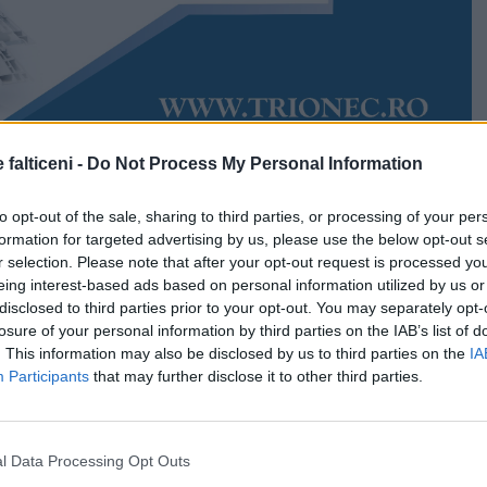
 falticeni -
Do Not Process My Personal Information
Accesări:
2813
2026
Victor Iftimie
to opt-out of the sale, sharing to third parties, or processing of your per
dintre „armele” polițiștilor. Agenții Compartimentului
formation for targeted advertising by us, please use the below opt-out s
continuă acțiunile preventive, intensificând verificările
r selection. Please note that after your opt-out request is processed y
e, în contextul sezonului rece. Aceștia au testat un
eing interest-based ads based on personal information utilized by us or
 Drugtest, rezultatul fiind pozitiv la canabis.
disclosed to third parties prior to your opt-out. You may separately opt-
losure of your personal information by third parties on the IAB’s list of
e un tânăr de 26 de ani, din municipiul Suceava, care
. This information may also be disclosed by us to third parties on the
IA
oturism Renault în municipiul Fălticeni.
Participants
that may further disclose it to other third parties.
u oprit autoturismul pentru verificări de rutină, în cadrul
te la nivel local.
l Data Processing Opt Outs
sfășurat aseară, 31 ianuarie, în jurul orei 21, pe strada