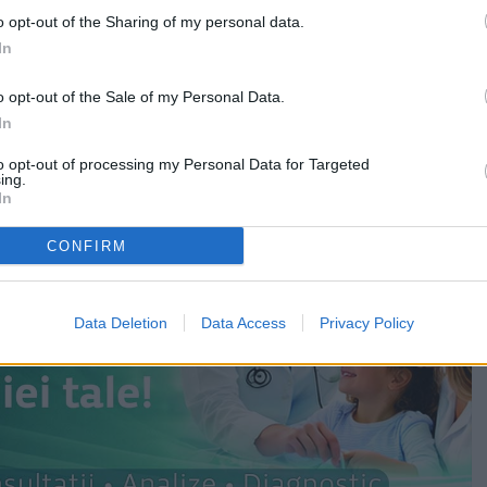
ti, la ieșirea spre Horodniceni.
o opt-out of the Sharing of my personal data.
In
lor în vigoare, polițiștii l-au însoțit pe tânărul
al pentru recoltarea probelor biologice.
o opt-out of the Sale of my Personal Data.
In
to opt-out of processing my Personal Data for Targeted
ing.
In
CONFIRM
Data Deletion
Data Access
Privacy Policy