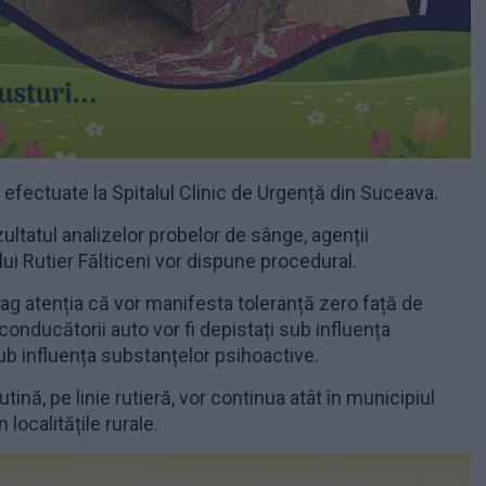
efectuate la Spitalul Clinic de Urgență din Suceava.
zultatul analizelor probelor de sânge, agenții
i Rutier Fălticeni vor dispune procedural.
rag atenția că vor manifesta toleranță zero față de
 conducătorii auto vor fi depistați sub influența
ub influența substanțelor psihoactive.
tină, pe linie rutieră, vor continua atât în municipiul
în localitățile rurale.