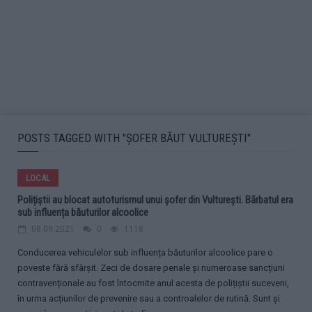
POSTS TAGGED WITH "ȘOFER BĂUT VULTUREȘTI"
LOCAL
Polițiștii au blocat autoturismul unui șofer din Vulturești. Bărbatul era
sub influența băuturilor alcoolice
08.09.2021
0
1118
Conducerea vehiculelor sub influența băuturilor alcoolice pare o
poveste fără sfârșit. Zeci de dosare penale și numeroase sancțiuni
contravenționale au fost întocmite anul acesta de polițiștii suceveni,
în urma acțiunilor de prevenire sau a controalelor de rutină. Sunt și