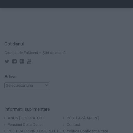
Cotidianul
Cronica de Falticeni – Știri de acasă
Arhive
Arhive
Informatii suplimentare
ANUNŢURI GRATUITE
POSTEAZĂ ANUNŢ
Pensiuni Delta Dunarii
Contact
POLITICA PRIVIND FISIERELE DE TIP
Politica Confidentialitate