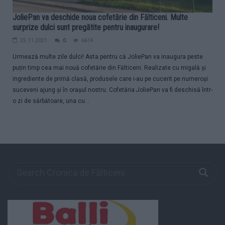
JoliePan va deschide noua cofetărie din Fălticeni. Multe
surprize dulci sunt pregătite pentru inaugurare!
25.11.2021
0
6614
Urmează multe zile dulci! Asta pentru că JoliePan va inaugura peste
puțin timp cea mai nouă cofetărie din Fălticeni. Realizate cu migală și
ingrediente de primă clasă, produsele care i-au pe cucerit pe numeroși
suceveni ajung și în orașul nostru. Cofetăria JoliePan va fi deschisă într-
o zi de sărbătoare, una cu...