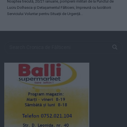
Noaptea trecută, 20/21 ianuarie, pompierii militari de la Punctul de
Lucru Dolhasca și Detașamentul Fălticeni, împreună cu lucrătorii
Serviciului Voluntar pentru Situații de Urgență...