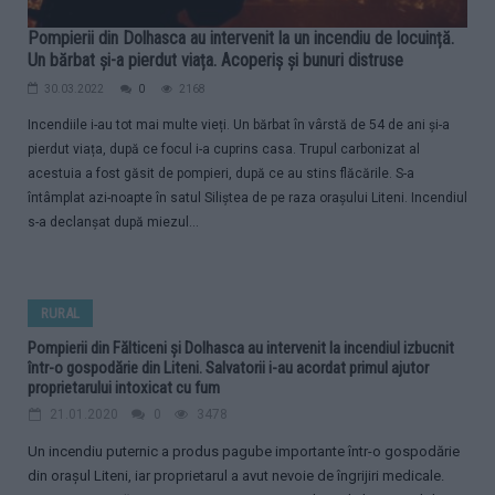
Pompierii din Dolhasca au intervenit la un incendiu de locuință.
Un bărbat și-a pierdut viața. Acoperiș și bunuri distruse
30.03.2022
0
2168
Incendiile i-au tot mai multe vieți. Un bărbat în vârstă de 54 de ani și-a
pierdut viața, după ce focul i-a cuprins casa. Trupul carbonizat al
acestuia a fost găsit de pompieri, după ce au stins flăcările. S-a
întâmplat azi-noapte în satul Siliștea de pe raza orașului Liteni. Incendiul
s-a declanșat după miezul...
RURAL
Pompierii din Fălticeni și Dolhasca au intervenit la incendiul izbucnit
într-o gospodărie din Liteni. Salvatorii i-au acordat primul ajutor
proprietarului intoxicat cu fum
21.01.2020
0
3478
Un incendiu puternic a produs pagube importante într-o gospodărie
din orașul Liteni, iar proprietarul a avut nevoie de îngrijiri medicale.