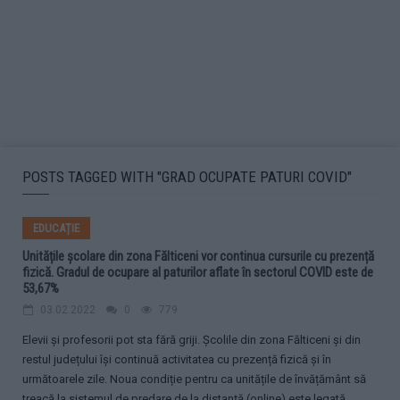
POSTS TAGGED WITH "GRAD OCUPATE PATURI COVID"
EDUCAȚIE
Unitățile școlare din zona Fălticeni vor continua cursurile cu prezență
fizică. Gradul de ocupare al paturilor aflate în sectorul COVID este de
53,67%
03.02.2022
0
779
Elevii și profesorii pot sta fără griji. Școlile din zona Fălticeni și din
restul județului își continuă activitatea cu prezență fizică și în
următoarele zile. Noua condiție pentru ca unitățile de învățământ să
treacă la sistemul de predare de la distanță (online) este legată