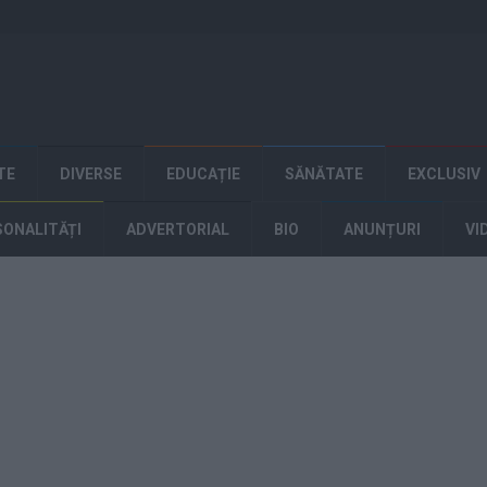
TE
DIVERSE
EDUCAȚIE
SĂNĂTATE
EXCLUSIV
SONALITĂȚI
ADVERTORIAL
BIO
ANUNȚURI
VI