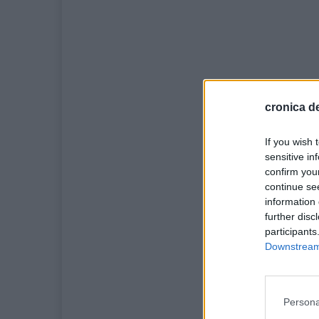
cronica de
If you wish 
sensitive in
confirm you
continue se
information 
further disc
participants
Downstream 
Persona