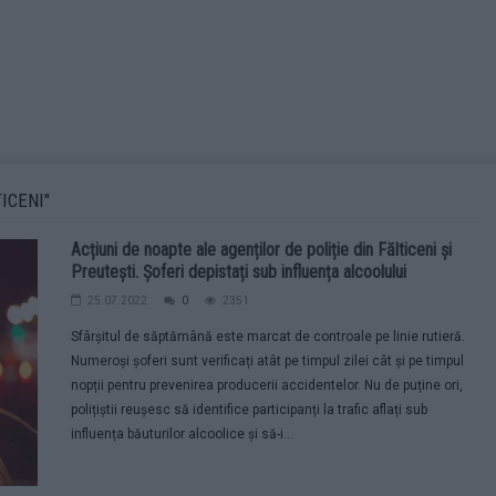
ICENI"
Acțiuni de noapte ale agenților de poliție din Fălticeni și
Preutești. Șoferi depistați sub influența alcoolului
25.07.2022
0
2351
Sfârșitul de săptămână este marcat de controale pe linie rutieră.
Numeroși șoferi sunt verificați atât pe timpul zilei cât și pe timpul
nopții pentru prevenirea producerii accidentelor. Nu de puține ori,
polițiștii reușesc să identifice participanți la trafic aflați sub
influența băuturilor alcoolice și să-i...