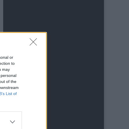
sonal or
ection to
ou may
 personal
out of the
 downstream
B’s List of