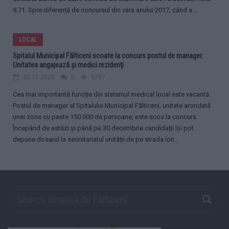
9,71. Spre diferență de concursul din vara anului 2017, când a...
LOCAL
Spitalul Municipal Fălticeni scoate la concurs postul de manager.
Unitatea angajează și medici rezidenți
23.11.2020
0
5787
Cea mai importantă funcție din sistemul medical local este vacantă.
Postul de manager al Spitalului Municipal Fălticeni, unitate arondată
unei zone cu peste 150.000 de persoane, este scos la concurs.
Începând de astăzi și până pe 30 decembrie candidații își pot
depune dosarul la secretariatul unității de pe strada Ion...