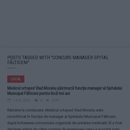
POSTS TAGGED WITH "CONCURS MANAGER SPITAL
FĂLTICENI"
LOCAL
Medicul ortoped Vlad Morariu păstrează funcția manager al Spitalului
Municipal Fălticeni pentru încă trei ani
14.01.2021
0
3201
Rămâne la conducere. Medicul ortoped Vlad Morariu este
reconfirmat în funcția de manager al Spitalului Municipal Fălticeni,
după încheierea concursului organizat de unitatea medicală. El a fost
declarat admis de către comisia de examinare care i-a acordat nota