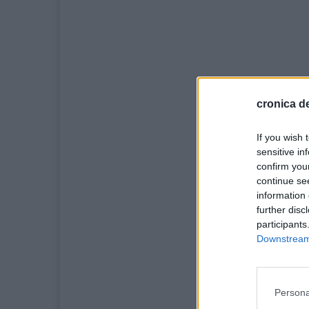
cronica de
If you wish 
sensitive in
confirm you
continue se
information 
further disc
participants
Downstream 
Persona