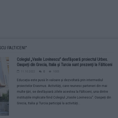
CU FALTICENI"
Colegiul „Vasile Lovinescu” desfășoară proiectul Urbes.
Oaspeți din Grecia, Italia și Turcia sunt prezenți la Fălticeni
11.10.2022
0
1003
Educația este pusă în valoare și dezvoltată prin intermediul
proiectelor Erasmus. Activităţi, care reunesc parteneri din mai
multe ţări, se desfășoară zilele acestea la Fălticeni, una dintre
instituțiile implicate fiind Colegiul „Vasile Lovinescu”. Oaspeți din
Grecia, Italia și Turcia participă la activități...