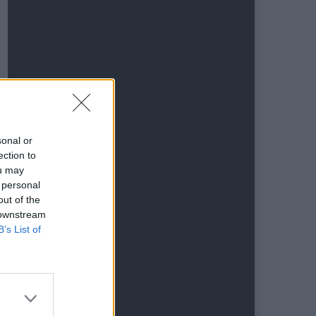
sonal or
ection to
ou may
 personal
out of the
 downstream
B’s List of