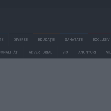
TE
DIVERSE
EDUCAȚIE
SĂNĂTATE
EXCLUSIV
SONALITĂȚI
ADVERTORIAL
BIO
ANUNȚURI
VI