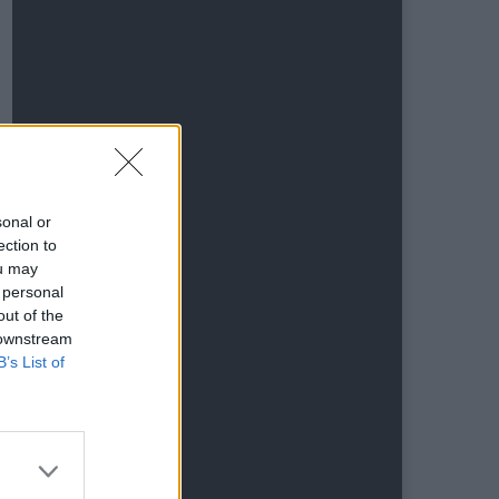
sonal or
ection to
ou may
 personal
out of the
 downstream
B’s List of