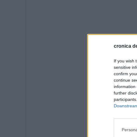
cronica de
If you wish 
sensitive in
confirm you
continue se
information 
further disc
participants
Downstream 
Persona