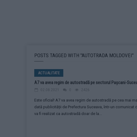
POSTS TAGGED WITH "AUTOTRADA MOLDOVEI"
ACTUALITATE
A7 va avea regim de autostradă pe sectorul Pașcani-Suceav
02.08.2021
0
2426
Este oficial! A7 va avea regim de autostradă pe cea mai mare
dată publicității de Prefectura Suceava, într-un comunicat 
va fi realizat ca autostradă doar de la...