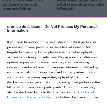
astăzi. 230 de absolvenți de la
Colegiului Național „Nicu Gane” au
patru licee și colegii susțin
învățat să dezvolte aplicații mobile
examenul la Fălticeni
în Portugalia
EDUCAȚIE
cronica de falticeni -
Do Not Process My Personal
Information
If you wish to opt-out of the sale, sharing to third parties, or
processing of your personal or sensitive information for
targeted advertising by us, please use the below opt-out
22.07.2026
section to confirm your selection. Please note that after your
Rezultatele examenului de
opt-out request is processed you may continue seeing
Definitivat. Topul profesorilor cu
interest-based ads based on personal information utilized by
cele mai mari medii din Fălticeni și
us or personal information disclosed to third parties prior to
din mediul rural
your opt-out. You may separately opt-out of the further
disclosure of your personal information by third parties on the
IAB’s list of downstream participants. This information may
EDUCAȚIE
EDUCAȚIE
also be disclosed by us to third parties on the
IAB’s List of
Downstream Participants
that may further disclose it to other
third parties.