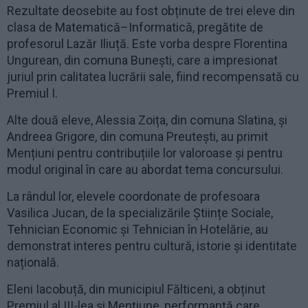
Rezultate deosebite au fost obținute de trei eleve din
clasa de Matematică–Informatică, pregătite de
profesorul Lazăr Iliuță. Este vorba despre Florentina
Ungurean, din comuna Bunești, care a impresionat
juriul prin calitatea lucrării sale, fiind recompensată cu
Premiul I.
Alte două eleve, Alessia Zoița, din comuna Slatina, și
Andreea Grigore, din comuna Preutești, au primit
Mențiuni pentru contribuțiile lor valoroase și pentru
modul original în care au abordat tema concursului.
La rândul lor, elevele coordonate de profesoara
Vasilica Jucan, de la specializările Științe Sociale,
Tehnician Economic și Tehnician în Hotelărie, au
demonstrat interes pentru cultură, istorie și identitate
națională.
Eleni Iacobuță, din municipiul Fălticeni, a obținut
Premiul al III-lea și Mențiune, performanță care