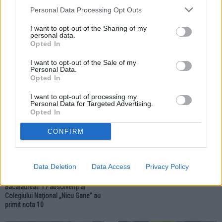
Personal Data Processing Opt Outs
I want to opt-out of the Sharing of my
12.07.2026
12.07.2026
personal data.
Două eleve de la Colegiul Național
Colegiul „Vasile Lovinescu” își
Opted In
„Nicu Gane” au urcat în topul 10
așteaptă noua generație de elevi
județean al celor mai mari medii la
cu oportunități europene și
I want to opt-out of the Sale of my
Bacalaureat
educație de calitate
Personal Data.
Opted In
I want to opt-out of processing my
EDUCAȚIE
Personal Data for Targeted Advertising.
Opted In
CONFIRM
Data Deletion
Data Access
Privacy Policy
10.07.2026
Performanță deosebită la
Bacalaureat. 17 absolvenți ai
Colegiului Național „Nicu Gane” au
primit nota 10