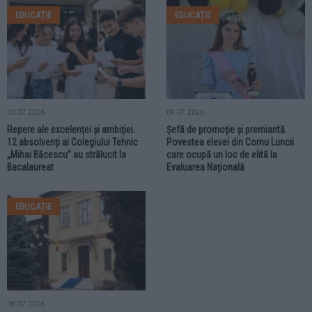
EDUCAȚIE
EDUCAȚIE
10.07.2026
09.07.2026
Repere ale excelenței și ambiției.
Șefă de promoție și premiantă.
12 absolvenți ai Colegiului Tehnic
Povestea elevei din Cornu Luncii
„Mihai Băcescu” au strălucit la
care ocupă un loc de elită la
Bacalaureat
Evaluarea Națională
EDUCAȚIE
08.07.2026