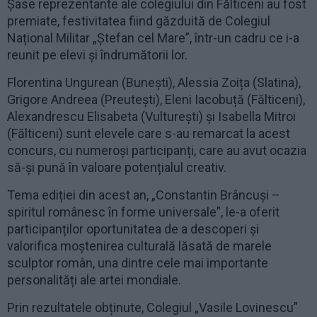
Șase reprezentante ale colegiului din Fălticeni au fost
premiate, festivitatea fiind găzduită de Colegiul
Național Militar „Ștefan cel Mare”, într-un cadru ce i-a
reunit pe elevi și îndrumătorii lor.
Florentina Ungurean (Bunești), Alessia Zoița (Slatina),
Grigore Andreea (Preutești), Eleni Iacobuță (Fălticeni),
Alexandrescu Elisabeta (Vulturești) și Isabella Mitroi
(Fălticeni) sunt elevele care s-au remarcat la acest
concurs, cu numeroși participanți, care au avut ocazia
să-și pună în valoare potențialul creativ.
Tema ediției din acest an, „Constantin Brâncuși –
spiritul românesc în forme universale”, le-a oferit
participanților oportunitatea de a descoperi și
valorifica moștenirea culturală lăsată de marele
sculptor român, una dintre cele mai importante
personalități ale artei mondiale.
Prin rezultatele obținute, Colegiul „Vasile Lovinescu”