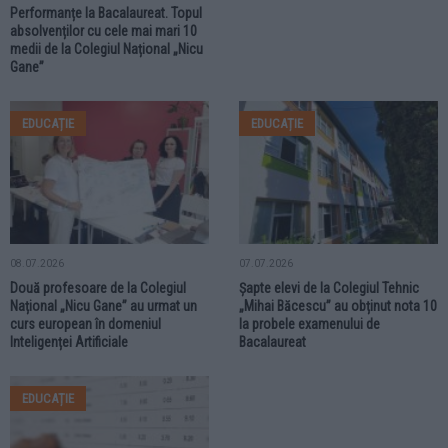
Performanțe la Bacalaureat. Topul
absolvenților cu cele mai mari 10
medii de la Colegiul Național „Nicu
Gane”
EDUCAȚIE
EDUCAȚIE
08.07.2026
07.07.2026
Două profesoare de la Colegiul
Șapte elevi de la Colegiul Tehnic
Național „Nicu Gane” au urmat un
„Mihai Băcescu” au obținut nota 10
curs european în domeniul
la probele examenului de
Inteligenței Artificiale
Bacalaureat
EDUCAȚIE