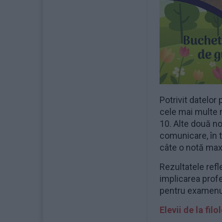
Potrivit datelor 
cele mai multe n
10. Alte două no
comunicare, în t
câte o notă ma
Rezultatele refl
implicarea profe
pentru examenul
Elevii de la fil