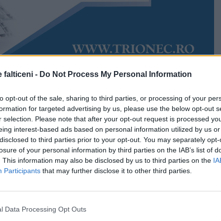
 falticeni -
Do Not Process My Personal Information
Accesări:
2285
Daria Crețu
to opt-out of the sale, sharing to third parties, or processing of your per
enul de maturitate cu nota 10. Șapte elevi ai
formation for targeted advertising by us, please use the below opt-out s
ic „Mihai Băcescu” au reușit să atingă performanța
r selection. Please note that after your opt-out request is processed y
aureat, cel mai important moment din cei patru ani de
eing interest-based ads based on personal information utilized by us or
de învățământ din Fălticeni face publică lista
disclosed to third parties prior to your opt-out. You may separately opt-
re au reușit să se remarce la sesiunea de vară.
losure of your personal information by third parties on the IAB’s list of
. This information may also be disclosed by us to third parties on the
IA
ențiază nivelul de pregătire al liceenilor care au excelat
Participants
that may further disclose it to other third parties.
rite.
 cu atât mai importantă cu cât elevii provin atât de la
l Data Processing Opt Outs
 țară.