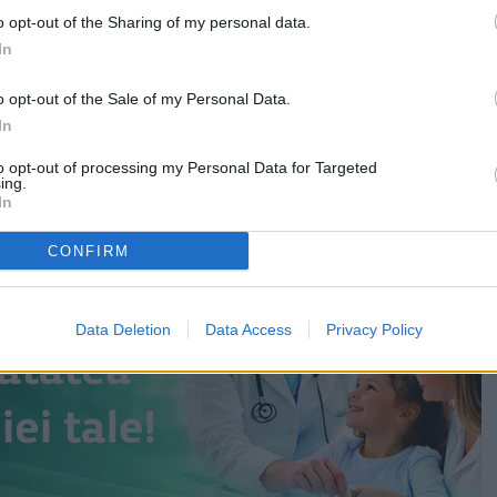
absolvenți cu note de 10, trei sunt din Fălticeni, iar
o opt-out of the Sharing of my personal data.
in localitățile rurale Cotu Băii, Horodniceni, Râșca și
In
o opt-out of the Sale of my Personal Data.
note de 10 sunt la istorie și logică
In
to opt-out of processing my Personal Data for Targeted
ing.
In
CONFIRM
Data Deletion
Data Access
Privacy Policy