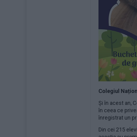
Colegiul Națio
Și în acest an, 
în ceea ce prive
înregistrat un 
Din cei 215 elev
aceștia au promo