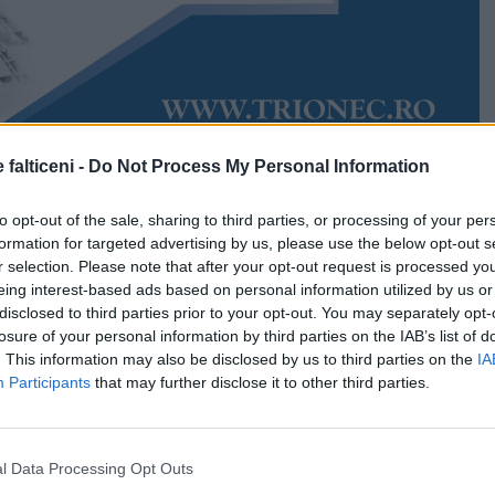
 falticeni -
Do Not Process My Personal Information
Accesări:
1174
Rudy Hödl
to opt-out of the sale, sharing to third parties, or processing of your per
e ale examenului național de Bacalaureat 2026, afișate
formation for targeted advertising by us, please use the below opt-out s
ionarea contestațiilor, confirmă un nivel bun de
r selection. Please note that after your opt-out request is processed y
olvenților de liceu. Din cei 602 candidați care s-au
eing interest-based ads based on personal information utilized by us or
amen, 427 au reușit să promoveze, ceea ce înseamnă o
disclosed to third parties prior to your opt-out. You may separately opt-
re de aproximativ 70,93%.
losure of your personal information by third parties on the IAB’s list of
. This information may also be disclosed by us to third parties on the
IA
te arată că, din totalul celor 629 de elevi înscriși la
Participants
that may further disclose it to other third parties.
ost prezenți la probele scrise, în timp ce 27 de
les să absenteze de la sesiunea actuală.
l Data Processing Opt Outs
 182 de candidați nu au reușit să obțină media minimă