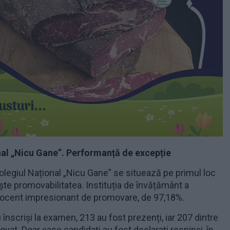
nal „Nicu Gane”. Performanță de excepție
Colegiul Național „Nicu Gane” se situează pe primul loc
ște promovabilitatea. Instituția de învățământ a
procent impresionant de promovare, de 97,18%.
i înscriși la examen, 213 au fost prezenți, iar 207 dintre
vat. Doar șase candidați au fost declarați respinși, în