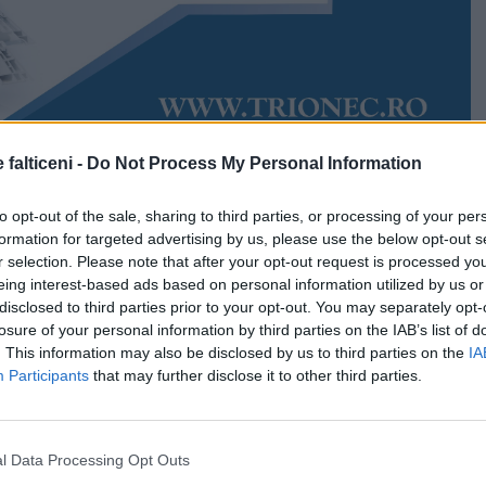
 falticeni -
Do Not Process My Personal Information
Accesări:
4626
 2022
Rudy Hödl
to opt-out of the sale, sharing to third parties, or processing of your per
să se întreacă în recorduri nedorite. Recorduri pe care
formation for targeted advertising by us, please use the below opt-out s
traficul rutier din zona Fălticeni se străduiesc să le
r selection. Please note that after your opt-out request is processed y
nență, ca și când și-ar testa limitele. La loc de cinste,
eing interest-based ads based on personal information utilized by us or
area cu viteză excesivă, din păcate, se află condusul
disclosed to third parties prior to your opt-out. You may separately opt-
uturilor alcoolice.
losure of your personal information by third parties on the IAB’s list of
. This information may also be disclosed by us to third parties on the
IA
 anul trecut au fost întocmite zeci de dosare penale.
Participants
that may further disclose it to other third parties.
 altfel nici în noul an, ci dimpotrivă.
ălticeni au înregistrat recent un nou record de alcoolemie
l Data Processing Opt Outs
a aparține unui șofer din comuna Rădășeni care, după