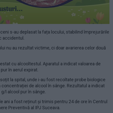
lticeni s-au deplasat la fața locului, stabilind împrejurările
oc accidentul.
ui nu au rezultat victime, ci doar avarierea celor două
testat cu alcooltestul. Aparatul a indicat valoarea de
pur în aerul expirat.
soțit la spital, unde i-au fost recoltate probe biologice
a concentrației de alcool în sânge. Rezultatul a indicat
 g/l alcool pur în sânge.
e ani a fost reținut și trimis pentru 24 de ore în Centrul
nere Preventivă al IPJ Suceava.