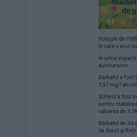
Polițiștii din Fă
în care a avut l
În urma impactul
autoturisme.
Bărbatul a fost 
1,37 mg/l alcool 
Șoferul a fost în
pentru stabilire
valoarea de 3,78
Bărbatul de 34 d
de Arest și Reți