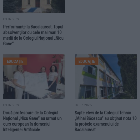
08.07.2026
Performanțe la Bacalaureat. Topul
absolvenților cu cele mai mari 10
medii de la Colegiul Național „Nicu
Gane”
EDUCAȚIE
EDUCAȚIE
08.07.2026
07.07.2026
Două profesoare de la Colegiul
Șapte elevi de la Colegiul Tehnic
Național „Nicu Gane” au urmat un
„Mihai Băcescu” au obținut nota 10
curs european în domeniul
la probele examenului de
Inteligenței Artificiale
Bacalaureat