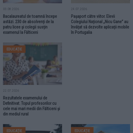
03.08.2026
24.07.2026
Bacalaureatul de toamnă începe
Pașaport către viitor. Elevii
astăzi. 230 de absolvenți de la
Colegiului Național „Nicu Gane” au
patru licee și colegii susțin
învățat să dezvolte aplicații mobile
examenul la Fălticeni
în Portugalia
EDUCAȚIE
22.07.2026
Rezultatele examenului de
Definitivat. Topul profesorilor cu
cele mai mari medii din Fălticeni și
din mediul rural
EDUCAȚIE
EDUCAȚIE