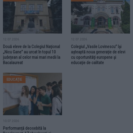
12.07.2026
12.07.2026
Două eleve de la Colegiul Național
Colegiul „Vasile Lovinescu” își
„Nicu Gane” au urcat în topul 10
așteaptă noua generație de elevi
județean al celor mai mari medii la
cu oportunități europene și
Bacalaureat
educație de calitate
EDUCAȚIE
10.07.2026
Performanță deosebită la