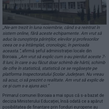
„Ne-am trezit în luna noiembrie, când s-a reintrat în
sistem online, fără aceste echipamente. Am vrut să
aduc la cunoștința părinților, elevilor și profesorilor
ceea ce s-a întâmplat, cronologic, în perioada
aceasta.”
, afirmă șeful administrației locale din
Boroaia.
„Am vrut să explic cum s-au pierdut aceste 7-
8 luni, în care s-au făcut doar schimb de hârtii, schimb
de cifre în statistică, statistică ce se regăsește pe
platforma Inspectoratului Școlar Județean. Nu vreau
să acuz, ci să prezint o realitate. Am vrut să explic de
ce și cum s-a ajuns aici.”
Primarul comunei Boroaia a mai spus că s-a bazat de
decizia Ministerului Educației, însă odată ce a apărut
posibilitatea de finanțare prin fonduri europene au