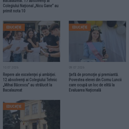
Bacalaureat. 17 absolvenți ai
Colegiului Național „Nicu Gane” au
primit nota 10
EDUCAȚIE
EDUCAȚIE
10.07.2026
09.07.2026
Repere ale excelenței și ambiției.
Șefă de promoție și premiantă.
12 absolvenți ai Colegiului Tehnic
Povestea elevei din Cornu Luncii
„Mihai Băcescu” au strălucit la
care ocupă un loc de elită la
Bacalaureat
Evaluarea Națională
EDUCAȚIE