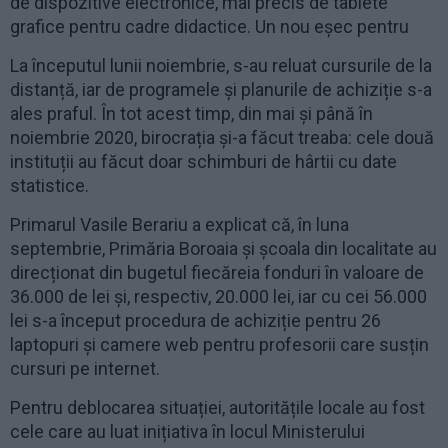
de dispozitive electronice, mai precis de tablete
grafice pentru cadre didactice. Un nou eșec pentru
La începutul lunii noiembrie, s-au reluat cursurile de la
distanță, iar de programele și planurile de achiziție s-a
ales praful. În tot acest timp, din mai și până în
noiembrie 2020, birocrația și-a făcut treaba: cele două
instituții au făcut doar schimburi de hârtii cu date
statistice.
Primarul Vasile Berariu a explicat că, în luna
septembrie, Primăria Boroaia și școala din localitate au
direcționat din bugetul fiecăreia fonduri în valoare de
36.000 de lei și, respectiv, 20.000 lei, iar cu cei 56.000
lei s-a început procedura de achiziție pentru 26
laptopuri și camere web pentru profesorii care susțin
cursuri pe internet.
Pentru deblocarea situației, autoritățile locale au fost
cele care au luat inițiativa în locul Ministerului