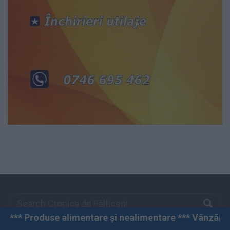
imentare și nealimentare *** Vânzări angro și cu amănu