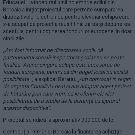
Educației. La începutul lunii noiembrie edilul din
Boroaia a inițiat proiectul care permite cumpărarea
dispozitivelor electronice pentru elevi, iar echipa care
s-a ocupat de proiect a reușit finalizarea și depunerea
acestuia, pentru obținerea fondurilor europene, în doar
cinci zile.
„Am fost informat de directoarea școlii, că
parteneriatul școală-inspectorat școlar nu se poate
finaliza. Atunci singura soluție este accesarea de
fonduri europene, pentru că din buget local nu există
posibilitate.”
, a explicat Berariu.
„Am convocat în regim
de urgență Consiliul Local și am adoptat acest proiect
de hotărâre prin care vrem să le oferim elevilor
posibilitatea de a studia de la distanță cu ajutorul
acestor dispozitive”.
Proiectul se ridică la aproximativ 900.000 de lei.
Contribuția Primăriei Boroaia la finanțarea achiziției