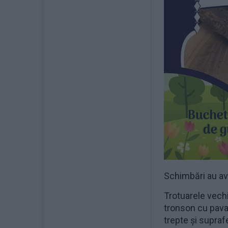
Schimbări au avu
Trotuarele vechi
tronson cu pavaj
trepte și supraf