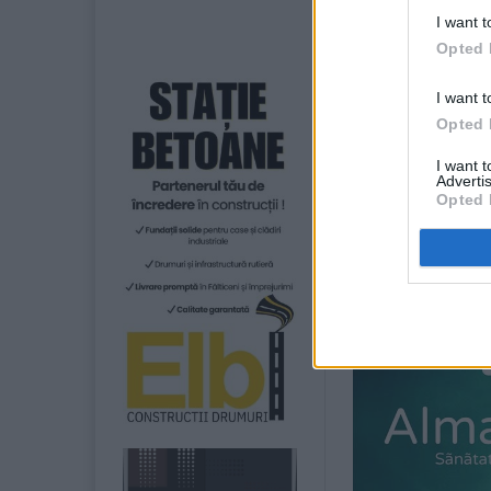
trotuarele erau 
I want t
schimbat comple
Opted 
În urma lucrărilo
într-un mod func
I want t
autoturismelor, 
Opted 
I want 
Partea carosabil
Advertis
intervenții ampl
Opted 
realizat tasarea
carieră pentru s
straturi de asfal