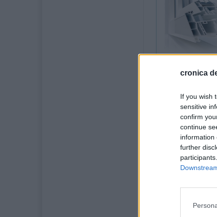
cronica de
31 mai 202
If you wish 
Elemente de nout
sensitive in
Unul dintre cele
confirm you
schimbă complet 
continue se
reabilitare capit
information 
orașului și Gara,
further disc
participants
Proiectul aduce 
Downstream 
spațiului urban, 
piatra cubică și
Persona
Dacă în trecut î