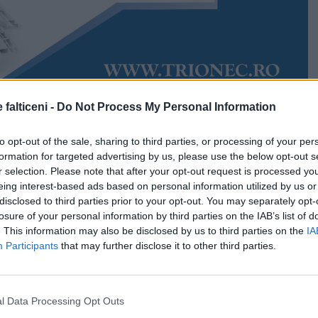
 falticeni -
Do Not Process My Personal Information
Accesări:
2213
e 2025
Victor Iftimie
to opt-out of the sale, sharing to third parties, or processing of your per
n prag de sărbători. Cu câteva zile înainte de Crăciun,
formation for targeted advertising by us, please use the below opt-out s
e din localitatea Forăști s-a produs un incendiu în care
r selection. Please note that after your opt-out request is processed y
eriale. Pompierii Detașamentului Fălticeni au fost
eing interest-based ads based on personal information utilized by us or
19 decembrie, la ora 16, trei echipaje intervenind la fața
disclosed to third parties prior to your opt-out. You may separately opt-
losure of your personal information by third parties on the IAB’s list of
. This information may also be disclosed by us to third parties on the
IA
rticipat și pompierii civili ai SVSU Forăști, fiind
Participants
that may further disclose it to other third parties.
utospeciale de stingere.
MURD au ajuns la incendiu, în eventualitatea acordării
l Data Processing Opt Outs
pentru persoanele afectate.