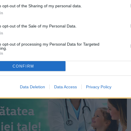
ajelor incendiul se manifesta în interiorul unei case, cu
o opt-out of the Sharing of my personal data.
gare la întreaga construcție.
In
 fost evaluate distrugerile. Au ars bunuri din interiorul
o opt-out of the Sale of my Personal Data.
ca 60 de metri pătrați și aproximativ 24 de metri pătrați
In
ocuinței, construit din șindrilă de lemn și acoperit cu
to opt-out of processing my Personal Data for Targeted
ing.
In
CONFIRM
Data Deletion
Data Access
Privacy Policy