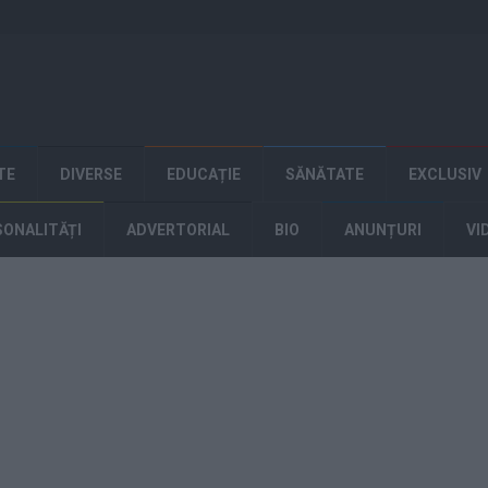
TE
DIVERSE
EDUCAȚIE
SĂNĂTATE
EXCLUSIV
SONALITĂȚI
ADVERTORIAL
BIO
ANUNȚURI
VI