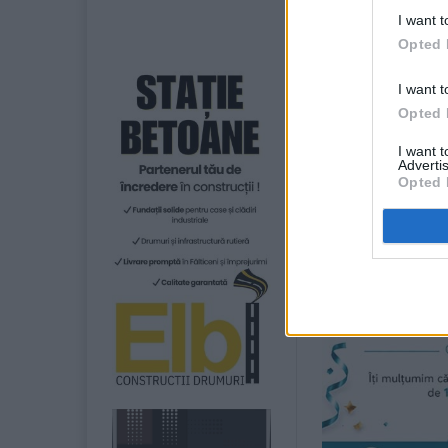
Fălticeni.
I want t
Opted 
Este vorba de b
mandatul de exe
I want t
Opted 
I want 
Advertis
Opted 