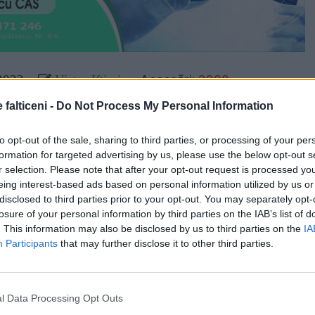
Accesări:
3308
2022
Victor Iftimie
 falticeni -
Do Not Process My Personal Information
icați de oamenii legii. Poliţiştii judiciarişti de la nivelul
ubunităţilor de poliţie au fost angrenaţi în perioada
to opt-out of the sale, sharing to third parties, or processing of your per
– ianuarie 2022 într-o amplă acţiune de localizare a
formation for targeted advertising by us, please use the below opt-out s
rmărite în temeiul legii. Este vorba de persoane care
r selection. Please note that after your opt-out request is processed y
 nivel naţional şi internaţional pentru că se sustrăgeau
eing interest-based ads based on personal information utilized by us or
pedepse privative de liberate dar şi persoane care
disclosed to third parties prior to your opt-out. You may separately opt-
e ca urmare a unor plecări voluntare.
losure of your personal information by third parties on the IAB’s list of
. This information may also be disclosed by us to third parties on the
IA
or dispuse au fost identificate peste 20 de persoane
Participants
that may further disclose it to other third parties.
ul legii.
stea figurau urmărite la nivel național.
l Data Processing Opt Outs
e persoane a fost identificată pe raza municipiului