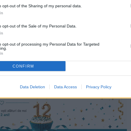
o opt-out of the Sharing of my personal data.
In
ărbat pe numele căruia Judecătoria Fălticeni a emis
cutare a pedepsei închisorii din 21 decembrie 2021.
o opt-out of the Sale of my Personal Data.
In
to opt-out of processing my Personal Data for Targeted
ing.
In
CONFIRM
Data Deletion
Data Access
Privacy Policy