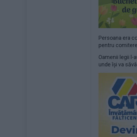
Persoana era co
pentru comiterea 
Oamenii legii l-a
unde își va săvâ