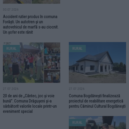
30.07.2026
Accident rutier produs în comuna
Forăști. Un autotren și un
autovehicul de marfă s-au ciocnit.
Un șofer este rănit
RURAL
RURAL
27.07.2026
27.07.2026
20 de ani de „Cântec, joc și voie
Comuna Bogdănești finalizează
bună”. Comuna Drăgușeni și-a
proiectul de reabilitare energetică
sărbătorit valorile locale printr-un
pentru Căminul Cultural Bogdănești
eveniment special
RURAL