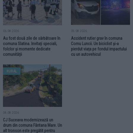
06.08.2026
05.08.2026
Au fost două zile de sărbătoare în
Accident rutier grav în comuna
comuna Slatina. Invitați speciali,
Cornu Luncii. Un biciclist și-a
folclor și momente dedicate
pierdut viața pe fondul impactului
comunității
cu un autovehicul
RURAL
04.08.2026
CJ Suceava modernizează un
drum din comuna Fântana Mare. Un
alt tronson este pregătit pentru