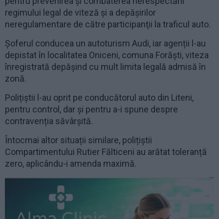
pentru prevenirea şi combaterea nerespectării
regimului legal de viteză şi a depăşirilor
neregulamentare de către participanţii la traficul auto.
Șoferul conducea un autoturism Audi, iar agenții l-au
depistat în localitatea Oniceni, comuna Forăști, viteza
înregistrată depășind cu mult limita legală admisă în
zonă.
Polițiștii l-au oprit pe conducătorul auto din Liteni,
pentru control, dar și pentru a-i spune despre
contravenția săvârșită.
Întocmai altor situații similare, polițiștii
Compartimentului Rutier Fălticeni au arătat toleranță
zero, aplicându-i amenda maximă.