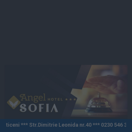
Str.Dimitrie Leonida nr.40 *** 0230 546 380 ^^^ Superma