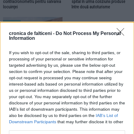
contracronometru pentru salvarea
spital în urma coliziunii produse
locuinței
între două autoturisme
RURAL
cronica de falticeni -
Do Not Process My Personal
Information
If you wish to opt-out of the sale, sharing to third parties, or
processing of your personal or sensitive information for
targeted advertising by us, please use the below opt-out
21.07.2026
section to confirm your selection. Please note that after your
Noi acțiuni de control. Polițiștii au
opt-out request is processed you may continue seeing
confiscat 30 mc de bușteni
abandonați pe malul unui pârâu din
interest-based ads based on personal information utilized by
Mălini
us or personal information disclosed to third parties prior to
your opt-out. You may separately opt-out of the further
disclosure of your personal information by third parties on the
IAB’s list of downstream participants. This information may
also be disclosed by us to third parties on the
IAB’s List of
Downstream Participants
that may further disclose it to other
third parties.