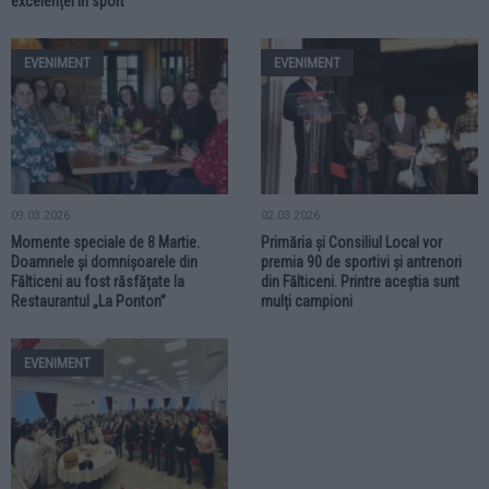
excelenței în sport
EVENIMENT
EVENIMENT
09.03.2026
02.03.2026
Momente speciale de 8 Martie.
Primăria și Consiliul Local vor
Doamnele și domnișoarele din
premia 90 de sportivi și antrenori
Fălticeni au fost răsfățate la
din Fălticeni. Printre aceștia sunt
Restaurantul „La Ponton”
mulți campioni
EVENIMENT