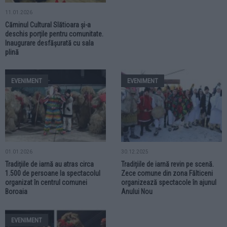
11.01.2026
Căminul Cultural Slătioara și-a
deschis porțile pentru comunitate.
Inaugurare desfășurată cu sala
plină
EVENIMENT
EVENIMENT
01.01.2026
30.12.2025
Tradițiile de iarnă au atras circa
Tradițiile de iarnă revin pe scenă.
1.500 de persoane la spectacolul
Zece comune din zona Fălticeni
organizat în centrul comunei
organizează spectacole în ajunul
Boroaia
Anului Nou
EVENIMENT