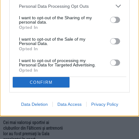
Personal Data Processing Opt Outs
I want to opt-out of the Sharing of my
personal data.
Opted In
19.05.2026
26.03.2026
Ziua Eroilor va fi sărbătorită la
Fălticenenii de toate vârstele sunt
I want to opt-out of the Sale of my
Fălticeni. Programul evenimentului
invitați să participe la Marșul pentru
Personal Data.
include două manifestări
Viață. Evenimentul are loc pe 28
Opted In
comemorative
martie
I want to opt-out of processing my
Personal Data for Targeted Advertising.
Opted In
EVENIMENT
CONFIRM
Data Deletion
Data Access
Privacy Policy
20.03.2026
Cei mai valoroși sportivi ai
cluburilor din Fălticeni și antrenorii
lor au fost premiați la Gala