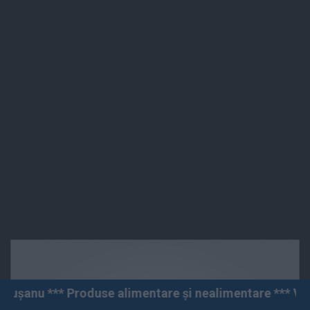
alimentare și nealimentare *** Vânzări angro și cu amă