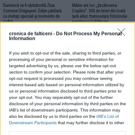
Duminică va fi sărbătorită Ziua
Mâine are loc „Șezătoarea
Comunei Drăgușeni. Ediție jubiliară
Copiilor”. 300 de tineri din toată
cu invitați speciali și momente de
țară aduc frumusețea folclorului
suflet
românesc la Fălticeni
cronica de falticeni -
Do Not Process My Personal
Information
EVENIMENT
If you wish to opt-out of the sale, sharing to third parties, or
processing of your personal or sensitive information for
targeted advertising by us, please use the below opt-out
section to confirm your selection. Please note that after your
opt-out request is processed you may continue seeing
19.06.2026
interest-based ads based on personal information utilized by
Andreea Bănică va concerta la
us or personal information disclosed to third parties prior to
Zilele Municipiului Fălticeni.
your opt-out. You may separately opt-out of the further
Organizatorii au finalizat programul
disclosure of your personal information by third parties on the
ediției 2026
IAB’s list of downstream participants. This information may
also be disclosed by us to third parties on the
IAB’s List of
EVENIMENT
EVENIMENT
Downstream Participants
that may further disclose it to other
third parties.