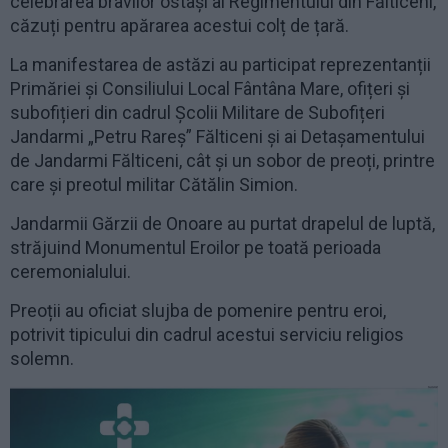
celebrarea bravilor ostași ai Regimentului din Fălticeni,
căzuți pentru apărarea acestui colț de țară.
La manifestarea de astăzi au participat reprezentanții
Primăriei și Consiliului Local Fântâna Mare, ofițeri și
subofițieri din cadrul Școlii Militare de Subofițeri
Jandarmi „Petru Rareș” Fălticeni și ai Detașamentului
de Jandarmi Fălticeni, cât și un sobor de preoți, printre
care și preotul militar Cătălin Simion.
Jandarmii Gărzii de Onoare au purtat drapelul de luptă,
străjuind Monumentul Eroilor pe toată perioada
ceremonialului.
Preoții au oficiat slujba de pomenire pentru eroi,
potrivit tipicului din cadrul acestui serviciu religios
solemn.