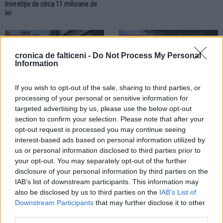
Investiție de circa 11 milioane de
lei
LOCAL
LOCAL
cronica de falticeni -
Do Not Process My Personal
Information
If you wish to opt-out of the sale, sharing to third parties, or
processing of your personal or sensitive information for
targeted advertising by us, please use the below opt-out
28.07.2026
27.07.2026
section to confirm your selection. Please note that after your
Un caz cu final fericit. Spiritul civic
CJ Suceava repartizează 1,7
opt-out request is processed you may continue seeing
și intervenția Poliției Locale
milioane de lei municipiului
interest-based ads based on personal information utilized by
Fălticeni au readus un copil în
Fălticeni. Banii vor fi folosiți pentru
brațele familiei
investiții curente
us or personal information disclosed to third parties prior to
your opt-out. You may separately opt-out of the further
disclosure of your personal information by third parties on the
LOCAL
IAB’s list of downstream participants. This information may
also be disclosed by us to third parties on the
IAB’s List of
Downstream Participants
that may further disclose it to other
third parties.