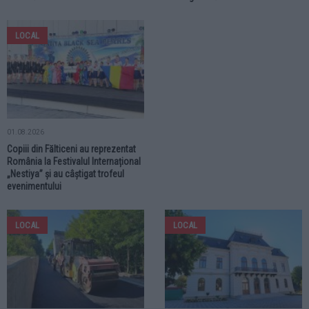
LOCAL
01.08.2026
Copiii din Fălticeni au reprezentat
România la Festivalul Internațional
„Nestiya” și au câștigat trofeul
evenimentului
LOCAL
LOCAL