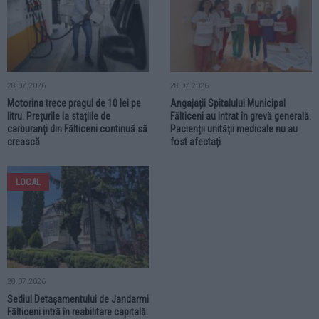
28.07.2026
28.07.2026
Motorina trece pragul de 10 lei pe
Angajații Spitalului Municipal
litru. Prețurile la stațiile de
Fălticeni au intrat în grevă generală.
carburanți din Fălticeni continuă să
Pacienții unității medicale nu au
crească
fost afectați
LOCAL
28.07.2026
Sediul Detașamentului de Jandarmi
Fălticeni intră în reabilitare capitală.