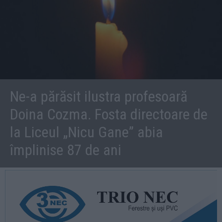
Ne-a părăsit ilustra profesoară
Doina Cozma. Fosta directoare de
la Liceul „Nicu Gane” abia
împlinise 87 de ani