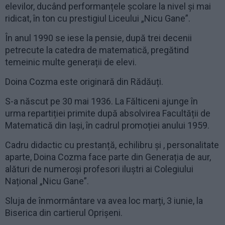
elevilor, ducând performanțele școlare la nivel și mai
ridicat, în ton cu prestigiul Liceului „Nicu Gane”.
În anul 1990 se iese la pensie, după trei decenii
petrecute la catedra de matematică, pregătind
temeinic multe generații de elevi.
Doina Cozma este originară din Rădăuți.
S-a născut pe 30 mai 1936. La Fălticeni ajunge în
urma repartiției primite după absolvirea Facultății de
Matematică din Iași, în cadrul promoției anului 1959.
Cadru didactic cu prestanță, echilibru și , personalitate
aparte, Doina Cozma face parte din Generația de aur,
alături de numeroși profesori iluștri ai Colegiului
Național „Nicu Gane”.
Sluja de înmormântare va avea loc marți, 3 iunie, la
Biserica din cartierul Oprișeni.