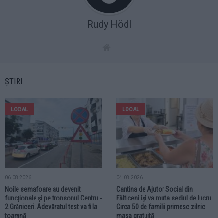
Rudy Hödl
ȘTIRI
LOCAL
LOCAL
06.08.2026
04.08.2026
Noile semafoare au devenit
Cantina de Ajutor Social din
funcționale și pe tronsonul Centru -
Fălticeni își va muta sediul de lucru.
2 Grăniceri. Adevăratul test va fi la
Circa 50 de familii primesc zilnic
toamnă
masa gratuită