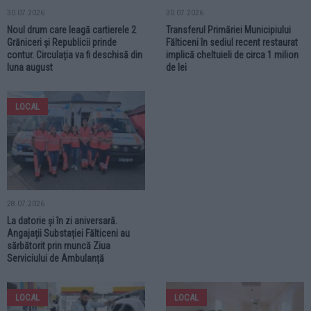
30.07.2026
30.07.2026
Noul drum care leagă cartierele 2
Transferul Primăriei Municipiului
Grăniceri și Republicii prinde
Fălticeni în sediul recent restaurat
contur. Circulația va fi deschisă din
implică cheltuieli de circa 1 milion
luna august
de lei
LOCAL
28.07.2026
La datorie și în zi aniversară.
Angajații Substației Fălticeni au
sărbătorit prin muncă Ziua
Serviciului de Ambulanță
LOCAL
LOCAL