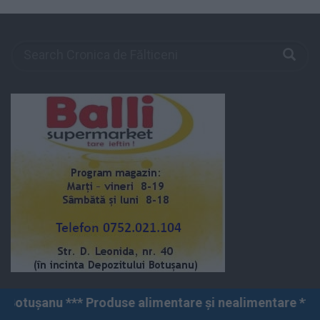
duse alimentare și nealimentare *** Vânzări angro și c