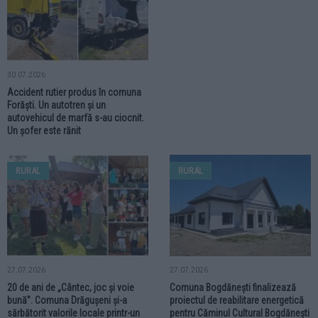
30.07.2026
Accident rutier produs în comuna
Forăști. Un autotren și un
autovehicul de marfă s-au ciocnit.
Un șofer este rănit
RURAL
RURAL
27.07.2026
27.07.2026
20 de ani de „Cântec, joc și voie
Comuna Bogdănești finalizează
bună”. Comuna Drăgușeni și-a
proiectul de reabilitare energetică
sărbătorit valorile locale printr-un
pentru Căminul Cultural Bogdănești