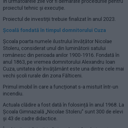
În următoarele zile vor fi demarate procedurile pentru
proiectul tehnic și execuție.
Proiectul de investiții trebuie finalizat în anul 2023.
Școală fondată în timpul domnitorului Cuza
Școala poarta numele ilustrului învățător Nicolae
Stoleru, considerat unul din luminătorii satului
românesc din perioada anilor 1900-1916. Fondată în
anul 1863, pe vremea domnitorului Alexandru Ioan
Cuza, unitatea de învățământ este una dintre cele mai
vechi școli rurale din zona Fălticeni.
Primul imobil în care a funcționat s-a mistuit într-un
incendiu.
Actuala clădire a fost dată în folosință în anul 1968. La
Școala Gimnazială „Nicolae Stoleru” sunt 300 de elevi
și 43 de cadre didactice.