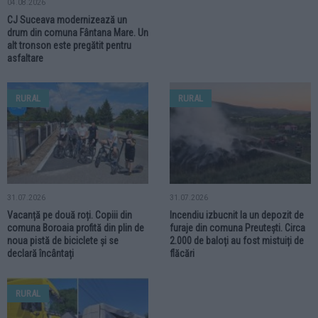
04.08.2026
CJ Suceava modernizează un
drum din comuna Fântana Mare. Un
alt tronson este pregătit pentru
asfaltare
RURAL
RURAL
31.07.2026
31.07.2026
Vacanță pe două roți. Copiii din
Incendiu izbucnit la un depozit de
comuna Boroaia profită din plin de
furaje din comuna Preutești. Circa
noua pistă de biciclete și se
2.000 de baloți au fost mistuiți de
declară încântați
flăcări
RURAL