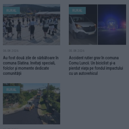
RURAL
RURAL
06.08.2026
05.08.2026
Au fost două zile de sărbătoare în
Accident rutier grav în comuna
comuna Slatina. Invitați speciali,
Cornu Luncii. Un biciclist și-a
folclor și momente dedicate
pierdut viața pe fondul impactului
comunității
cu un autovehicul
RURAL