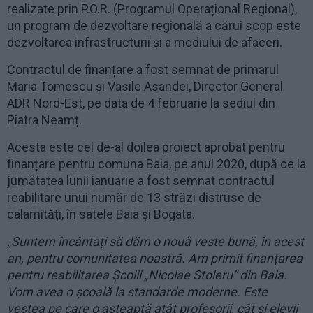
realizate prin P.O.R. (Programul Operațional Regional),
un program de dezvoltare regională a cărui scop este
dezvoltarea infrastructurii și a mediului de afaceri.
Contractul de finanțare a fost semnat de primarul
Maria Tomescu și Vasile Asandei, Director General
ADR Nord-Est, pe data de 4 februarie la sediul din
Piatra Neamț.
Acesta este cel de-al doilea proiect aprobat pentru
finanțare pentru comuna Baia, pe anul 2020, după ce la
jumătatea lunii ianuarie a fost semnat contractul
reabilitare unui număr de 13 străzi distruse de
calamități, în satele Baia și Bogata.
„Suntem încântați să dăm o nouă veste bună, în acest
an, pentru comunitatea noastră. Am primit finanțarea
pentru reabilitarea Școlii „Nicolae Stoleru” din Baia.
Vom avea o școală la standarde moderne. Este
vestea pe care o așteaptă atât profesorii, cât și elevii