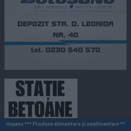
e alimentare și nealimentare *** Vânzări angro și cu a