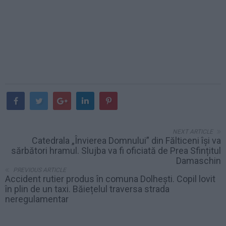
NEXT ARTICLE
Catedrala „Învierea Domnului” din Fălticeni își va
sărbători hramul. Slujba va fi oficiată de Prea Sfințitul
Damaschin
PREVIOUS ARTICLE
Accident rutier produs în comuna Dolhești. Copil lovit
în plin de un taxi. Băiețelul traversa strada
neregulamentar