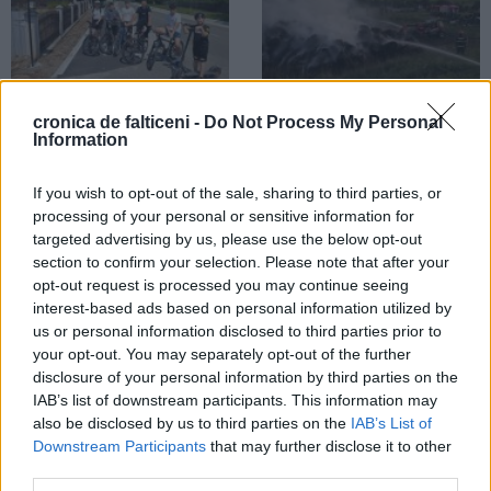
31.07.2026
31.07.2026
cronica de falticeni -
Do Not Process My Personal
Information
Vacanță pe două roți. Copiii din
Incendiu izbucnit la un depozit de
comuna Boroaia profită din plin de
furaje din comuna Preutești. Circa
noua pistă de biciclete și se
2.000 de baloți au fost mistuiți de
If you wish to opt-out of the sale, sharing to third parties, or
declară încântați
flăcări
processing of your personal or sensitive information for
targeted advertising by us, please use the below opt-out
section to confirm your selection. Please note that after your
RURAL
opt-out request is processed you may continue seeing
interest-based ads based on personal information utilized by
us or personal information disclosed to third parties prior to
your opt-out. You may separately opt-out of the further
disclosure of your personal information by third parties on the
IAB’s list of downstream participants. This information may
30.07.2026
also be disclosed by us to third parties on the
IAB’s List of
Accident rutier produs în comuna
Downstream Participants
that may further disclose it to other
Forăști. Un autotren și un
third parties.
autovehicul de marfă s-au ciocnit.