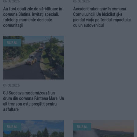
06.08.2026
05.08.2026
Au fost două zile de sărbătoare în
Accident rutier grav în comuna
comuna Slatina. Invitați speciali,
Cornu Luncii. Un biciclist și-a
folclor și momente dedicate
pierdut viața pe fondul impactului
comunității
cu un autovehicul
RURAL
04.08.2026
CJ Suceava modernizează un
drum din comuna Fântana Mare. Un
alt tronson este pregătit pentru
asfaltare
RURAL
RURAL