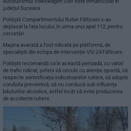
Autoturismul Volkswagen Golf este înmatriculat în
județul Suceava.
Polițiștii Compartimentului Rutier Fălticeni s-au
deplasat la fața locului, în urma unui apel 112, pentru
cercetări.
Mașina avariată a fost ridicată pe platformă, de
specialiștii din echipa de intervenție VSI 24 Fălticeni.
Polițiștii recomandă ca în această perioadă, cu valori
de trafic ridicat, șoferii să circule cu atenție sporită, să
respecte semnificația indicatoarelor rutiere, să adopte
conduita preventivă, să nu conducă sub influența
băuturilor alcoolice, astfel încât să evite producerea
de accidente rutiere.