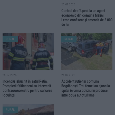
25.07.2026
Control desfășurat la un agent
economic din comuna Mălini.
Lemn confiscat și amendă de 3.000
de lei
RURAL
RURAL
25.07.2026
24.07.2026
Incendiu izbucnit în satul Petia.
Accident rutier în comuna
Pompierii fălticeneni au intervenit
Bogdănești. Trei femei au ajuns la
contracronometru pentru salvarea
spital în urma coliziunii produse
locuinței
între două autoturisme
RURAL