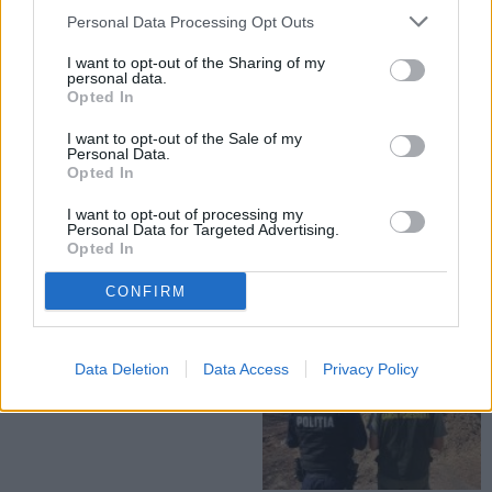
Un șofer este rănit
Personal Data Processing Opt Outs
I want to opt-out of the Sharing of my
RURAL
RURAL
personal data.
Opted In
I want to opt-out of the Sale of my
Personal Data.
Opted In
I want to opt-out of processing my
Personal Data for Targeted Advertising.
27.07.2026
27.07.2026
Opted In
20 de ani de „Cântec, joc și voie
Comuna Bogdănești finalizează
bună”. Comuna Drăgușeni și-a
proiectul de reabilitare energetică
CONFIRM
sărbătorit valorile locale printr-un
pentru Căminul Cultural Bogdănești
eveniment special
RURAL
Data Deletion
Data Access
Privacy Policy