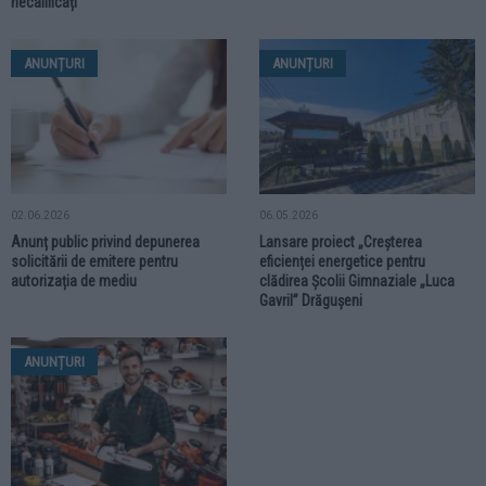
necalificați
ANUNȚURI
ANUNȚURI
02.06.2026
06.05.2026
Anunț public privind depunerea
Lansare proiect „Creșterea
solicitării de emitere pentru
eficienței energetice pentru
autorizația de mediu
clădirea Școlii Gimnaziale „Luca
Gavril” Drăgușeni
ANUNȚURI