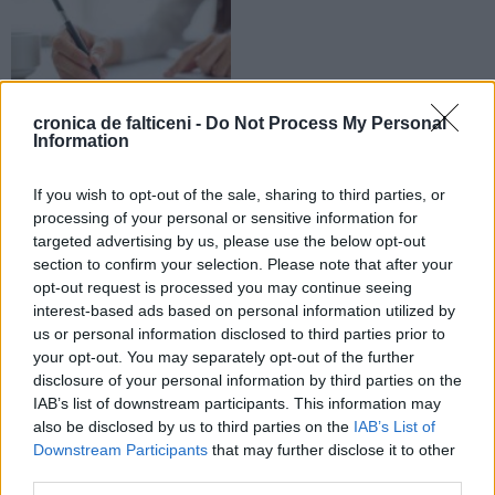
cronica de falticeni -
Do Not Process My Personal
Information
16.04.2026
Anunț public privind depunerea
solicitării emiterii autorizației de
If you wish to opt-out of the sale, sharing to third parties, or
mediu pentru prelucrarea și
processing of your personal or sensitive information for
fasonarea sticlei plate
targeted advertising by us, please use the below opt-out
section to confirm your selection. Please note that after your
opt-out request is processed you may continue seeing
ANUNȚURI
ANUNȚURI
interest-based ads based on personal information utilized by
us or personal information disclosed to third parties prior to
your opt-out. You may separately opt-out of the further
disclosure of your personal information by third parties on the
IAB’s list of downstream participants. This information may
also be disclosed by us to third parties on the
IAB’s List of
05.03.2026
03.03.2026
Downstream Participants
that may further disclose it to other
Convocator ELBI pentru Adunarea
Anunț privind organizarea unei
third parties.
Generală Ordinară
licitații publice pentru vânzarea