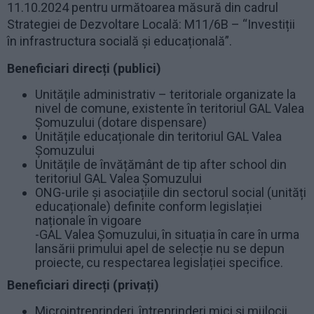
11.10.2024 pentru următoarea măsură din cadrul
Strategiei de Dezvoltare Locală: M11/6B – “Investiții
în infrastructura socială şi educațională”.
Beneficiari direcți (publici)
Unitățile administrativ – teritoriale organizate la
nivel de comune, existente în teritoriul GAL Valea
Șomuzului (dotare dispensare)
Unitățile educaționale din teritoriul GAL Valea
Șomuzului
Unitățile de învățământ de tip after school din
teritoriul GAL Valea Șomuzului
ONG-urile și asociațiile din sectorul social (unități
educaționale) definite conform legislației
naționale în vigoare
-GAL Valea Șomuzului, în situația în care în urma
lansării primului apel de selecție nu se depun
proiecte, cu respectarea legislației specifice.
Beneficiari direcți (privați)
Microintreprinderi, întreprinderi mici și mijlocii