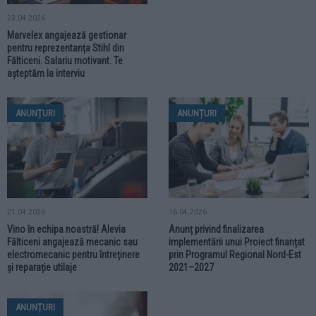
23.04.2026
Marvelex angajează gestionar
pentru reprezentanța Stihl din
Fălticeni. Salariu motivant. Te
așteptăm la interviu
ANUNȚURI
ANUNȚURI
21.04.2026
16.04.2026
Vino în echipa noastră! Alevia
Anunț privind finalizarea
Fălticeni angajează mecanic sau
implementării unui Proiect finanțat
electromecanic pentru întreținere
prin Programul Regional Nord-Est
și reparație utilaje
2021–2027
ANUNȚURI