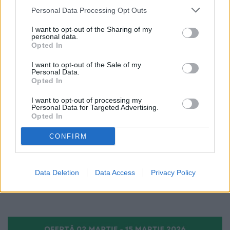
unui teren extravilan situat în
Personal Data Processing Opt Outs
comuna Drăgușeni
I want to opt-out of the Sharing of my
personal data.
Opted In
ANUNȚURI
I want to opt-out of the Sale of my
Personal Data.
Opted In
I want to opt-out of processing my
Personal Data for Targeted Advertising.
Opted In
06.01.2026
iHospital Fălticeni angajează
CONFIRM
tehnicieni GSM. Salariu atractiv,
mediu de lucru stabil și dezvoltare
profesională
Data Deletion
Data Access
Privacy Policy