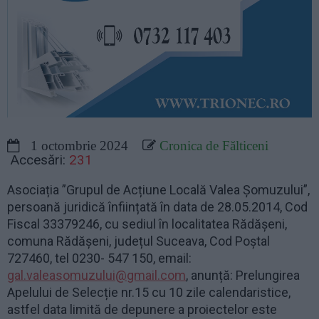
1 octombrie 2024
Cronica de Fălticeni
Accesări:
231
Asociația ”Grupul de Acțiune Locală Valea Șomuzului”,
persoană juridică înființată în data de 28.05.2014, Cod
Fiscal 33379246, cu sediul în localitatea Rădășeni,
comuna Rădășeni, județul Suceava, Cod Poștal
727460, tel 0230- 547 150, email:
gal.valeasomuzului@gmail.com
, anunță: Prelungirea
Apelului de Selecție nr.15 cu 10 zile calendaristice,
astfel data limită de depunere a proiectelor este