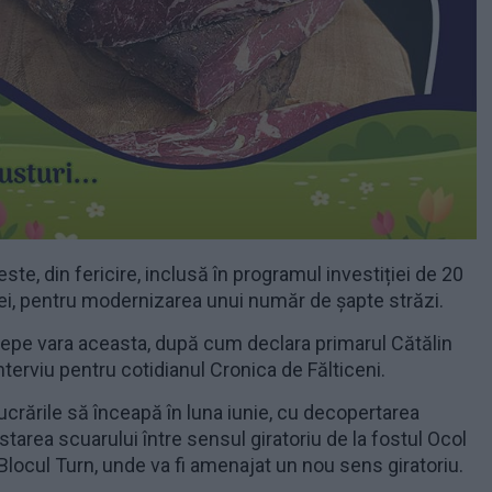
ste, din fericire, inclusă în programul investiției de 20
lei, pentru modernizarea unui număr de șapte străzi.
ncepe vara aceasta, după cum declara primarul Cătălin
terviu pentru cotidianul Cronica de Fălticeni.
lucrările să înceapă în luna iunie, cu decopertarea
ustarea scuarului între sensul giratoriu de la fostul Ocol
a Blocul Turn, unde va fi amenajat un nou sens giratoriu.