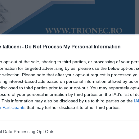
 falticeni -
Do Not Process My Personal Information
Accesări:
1105
5
Rudy Hödl
to opt-out of the sale, sharing to third parties, or processing of your per
i-a scos pe drumari la treabă. Gropile și spărturile
formation for targeted advertising by us, please use the below opt-out s
abilul străzii Sucevei au fost, în sfârșit, plombate,
r selection. Please note that after your opt-out request is processed y
tămâni bune în care șoferii au trecut un adevărat test
eing interest-based ads based on personal information utilized by us or
ltul aplicat peste părțile deteriorate ar trebui să reziste
disclosed to third parties prior to your opt-out. You may separately opt-
a lucrărilor de modernizare.
losure of your personal information by third parties on the IAB’s list of
. This information may also be disclosed by us to third parties on the
IA
, cu material bituminos, inclusiv porțiunile de pe podul
Participants
that may further disclose it to other third parties.
pi care, provizoriu, au fost „placate” cu pavaje de
l Data Processing Opt Outs
 giratoriu, la intersecția spre Horodniceni, gropile