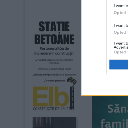
deviniseră tot m
I want t
Cu toate aceste
Opted 
ale apei pluvial
vehicule de ton
I want t
Opted 
Până acum, șofer
I want 
manevre făcute 
Advertis
Opted 