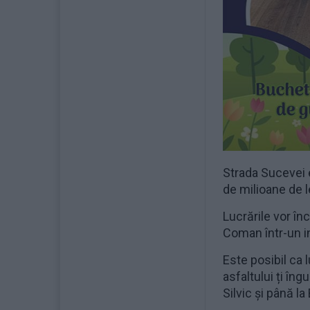
Strada Sucevei e
de milioane de 
Lucrările vor î
Coman într-un in
Este posibil ca 
asfaltului ți îng
Silvic și până l