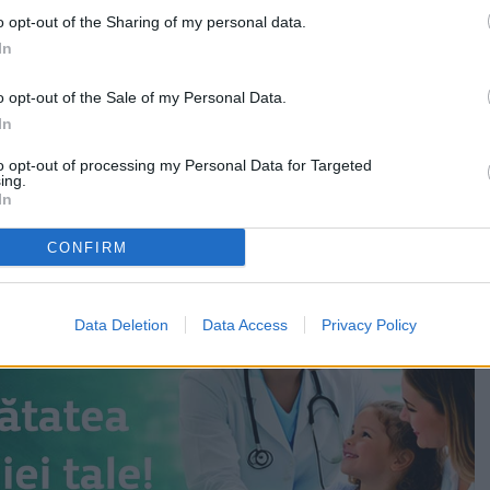
ai mari, însă acum este bine.
o opt-out of the Sharing of my personal data.
a au rămas denivelările și câteva canale de scurgere
In
e care s-au „afundat” în asfalt sub greutatea sutelor de
aj care trec săptămânal.
o opt-out of the Sale of my Personal Data.
In
ii circlau în zig-zag, pe sensul de mers spre centru,
to opt-out of processing my Personal Data for Targeted
pentru ocolirea gropilor.
ing.
In
CONFIRM
Data Deletion
Data Access
Privacy Policy