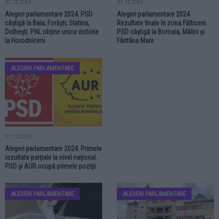
02.12.2024
01.12.2024
Alegeri parlamentare 2024. PSD
Alegeri parlamentare 2024.
câștigă la Baia, Forăști, Slatina,
Rezultate finale în zona Fălticeni.
Dolhești. PNL obține unica victorie
PSD câștigă la Boroaia, Mălini și
la Horodniceni
Fântâna Mare
ALEGERI PARLAMENTARE
01.12.2024
Alegeri parlamentare 2024. Primele
rezultate parțiale la nivel național.
PSD și AUR ocupă primele poziții
ALEGERI PARLAMENTARE
ALEGERI PARLAMENTARE