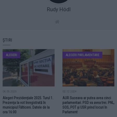
Rudy Hödl
ȘTIRI
ALEGERI
ALEGERI PARLAMENTARE
04.05.2025
02.12.2024
Alegeri Prezidențiale 2025. Turul 1.
AUR Suceava ar putea avea cinci
Prezența la vot înregistrată în
parlamentari. PSD va avea trei. PNL,
municipiul Fălticeni. Datele de la
SOS, POT și USR prind locuri în
ora 16:00
Parlament