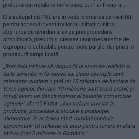
prelucrarea metalelor neferoase, cum ar fi cuprul.,
El a adăugat că PNL are în vedere crearea de facilități
pentru accesul investitorilor la utilități publice,
obținerea de acorduri și avize prin procedură
simplificată, precum și crearea unor mecanisme de
expropriere echitabile pentru toate părțile, dar printr-o
procedură simplificată.
„România trebuie să răspundă la anumite realități și
să le schimbe în favoarea sa. Două exemple sunt
relevante: suntem o țară cu 15 milioane de hectare de
teren agricol, din care 10 milioane sunt teren arabil, și
totuși avem un deficit rușinos al balanței comerciale
agricole”
, afirmă Flutur.
„Aici trebuie investit în
producție, procesare și stocare a producției
alimentare. În al doilea rând, românii cheltuie
aproximativ 10 miliarde de euro pentru turism în afara
țării și doar 5 miliarde în România.”