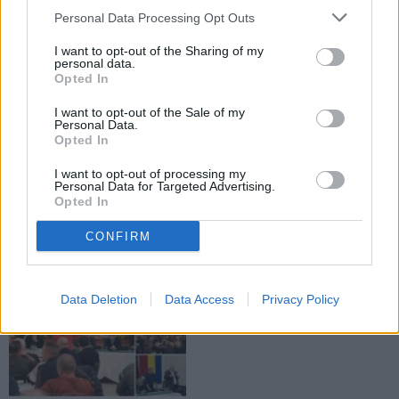
Personal Data Processing Opt Outs
ALEGERI PARLAMENTARE
ALEGERI PARLAMENTARE
I want to opt-out of the Sharing of my
personal data.
Opted In
I want to opt-out of the Sale of my
Personal Data.
Opted In
30.11.2024
22.11.2024
I want to opt-out of processing my
Personal Data for Targeted Advertising.
AUR Suceava reclamă pregătiri
Deputata PSD Larisa Blanari
Opted In
pentru fraudarea alegerilor
subliniază noile investițiile
parlamentare. Cazuri în Drăgușeni,
pregătite pentru infrastructura
CONFIRM
Râșca și Slatina
medicală din zona Moldovei
ALEGERI PARLAMENTARE
Data Deletion
Data Access
Privacy Policy