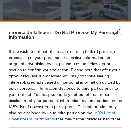
01.12.2024
01.12.2024
cronica de falticeni -
Do Not Process My Personal
Alegeri parlamentare 2024. Peste
Dosare penale întocmite la
Information
48% dintre fălticeneni s-au
Alegerile parlamentare. Nereguli
prezentat la urne. Puțini tineri au
sesizate în localitățile Drăgușeni și
participat la vot
Horodniceni
If you wish to opt-out of the sale, sharing to third parties, or
processing of your personal or sensitive information for
targeted advertising by us, please use the below opt-out
ALEGERI PARLAMENTARE
section to confirm your selection. Please note that after your
opt-out request is processed you may continue seeing
interest-based ads based on personal information utilized by
us or personal information disclosed to third parties prior to
your opt-out. You may separately opt-out of the further
disclosure of your personal information by third parties on the
IAB’s list of downstream participants. This information may
01.12.2024
also be disclosed by us to third parties on the
IAB’s List of
Alegeri parlamentare 2024.
Prezența la vot în municipiul
Downstream Participants
that may further disclose it to other
Fălticeni și în cele 20 de localități
third parties.
arondate. Ora 19