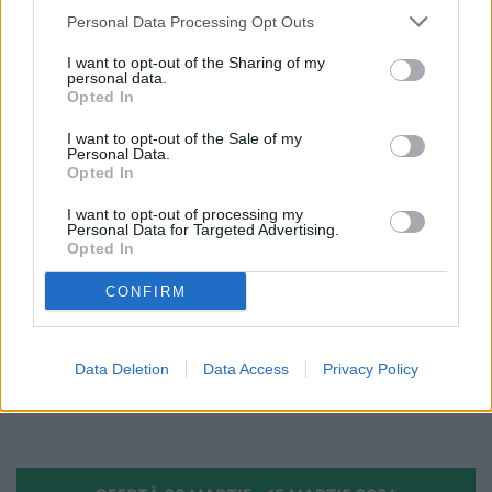
campioană mondială la Qwan Ki
Campionatul Mondial de Qwan Ki
Do. Medalie de aur cucerită în
Do. Sportiva din Fălticeni luptă
Personal Data Processing Opt Outs
proba de lupte
pentru România
I want to opt-out of the Sharing of my
personal data.
Opted In
SPORT
I want to opt-out of the Sale of my
Personal Data.
Opted In
I want to opt-out of processing my
Personal Data for Targeted Advertising.
Opted In
20.05.2026
Alessia Bucătaru s-a remarcat la
CONFIRM
Cupa României la box. Sportiva din
Fălticeni cucerește medalia de
argint
Data Deletion
Data Access
Privacy Policy