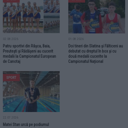
02.08.2026
01.08.2026
Patru sportivi din Râșca, Baia,
Doi tineri din Slatina și Fălticeni au
Preutești și Rădășeni au cucerit
debutat cu dreptul în box și cu
medalii la Campionatul European
două medalii cucerite la
de Canotaj
Campionatul Național
SPORT
22.07.2026
Matei Stan urcă pe podiumul