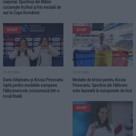
național. Sportivul din Mălini
cucerește trofeul și trei medalii de
aur la Cupa României
SPORT
SPORT
12.07.2026
10.07.2026
Daria Silișteanu și Aissia Prisecariu
Medalie de bronz pentru Aissia
luptă pentru medaliile europene.
Prisecariu. Sportiva din Fălticeni
Fălticenencele concurează într-o
este laureată la europenele de înot
nouă finală
SPORT