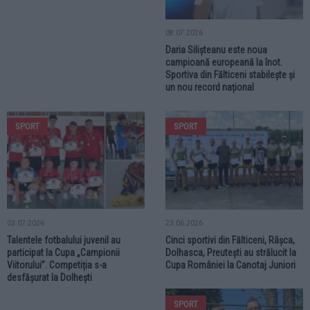
08.07.2026
Daria Silișteanu este noua
campioană europeană la înot.
Sportiva din Fălticeni stabilește și
un nou record național
SPORT
SPORT
03.07.2026
23.06.2026
Talentele fotbalului juvenil au
Cinci sportivi din Fălticeni, Râșca,
participat la Cupa „Campionii
Dolhasca, Preutești au strălucit la
Viitorului”. Competiția s-a
Cupa României la Canotaj Juniori
desfășurat la Dolhești
SPORT