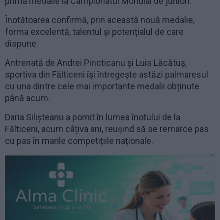
prima medalie la Campionatul Mondial de juniori.
Înotătoarea confirmă, prin această nouă medalie,
forma excelentă, talentul și potențialul de care
dispune.
Antrenată de Andrei Pincticanu și Luis Lăcătuș,
sportiva din Fălticeni își întregește astăzi palmaresul
cu una dintre cele mai importante medalii obținute
până acum.
Daria Silișteanu a pornit în lumea înotului de la
Fălticeni, acum câțiva ani, reușind să se remarce pas
cu pas în marile competițiile naționale.