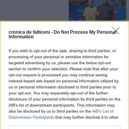
cronica de falticeni -
Do Not Process My Personal
Information
31.05.2026
Fălticeneanul Eusebiu Prisacă este
dublu Campion Național la
If you wish to opt-out of the sale, sharing to third parties, or
Atletism. Acesta este al nouălea
processing of your personal or sensitive information for
titlu din palmares
targeted advertising by us, please use the below opt-out
section to confirm your selection. Please note that after your
opt-out request is processed you may continue seeing
SPORT
SPORT
interest-based ads based on personal information utilized by
us or personal information disclosed to third parties prior to
your opt-out. You may separately opt-out of the further
disclosure of your personal information by third parties on the
IAB’s list of downstream participants. This information may
also be disclosed by us to third parties on the
IAB’s List of
Downstream Participants
that may further disclose it to other
23.05.2026
22.05.2026
third parties.
Fălticeneanca Ioana Maxim este
Ioana Maxim va fi prezentă la