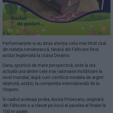
Performanțele ei au atras atenția celui mai titrat club
din natația românească, tânără din Fălticeni fiind
astăzi legitimată la clubul Dinamo.
Daria, sportivă de mare perspectivă, este la ora
actuală una dintre cele mai valoroase înotătoare la
nivel mondial, după cum certifică medalia de argint
obținută, astăzi, la competiția internațională de la
Otopeni.
În cadrul aceleași proba, Aissia Prisecariu, originară
din Fălticeni s-a clasat pe locul al șaselea al finalei la
100 m spate.