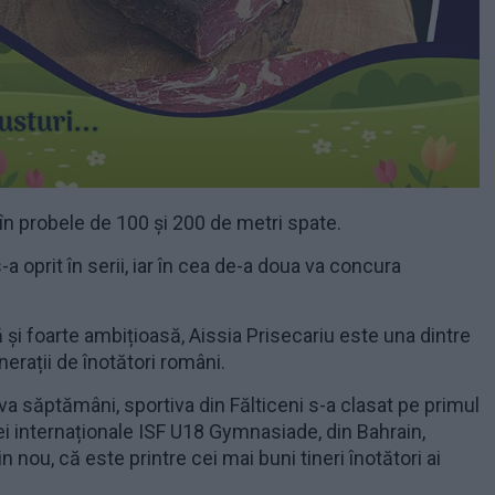
 în probele de 100 și 200 de metri spate.
a oprit în serii, iar în cea de-a doua va concura
 și foarte ambițioasă, Aissia Prisecariu este una dintre
enerații de înotători români.
a săptămâni, sportiva din Fălticeni s-a clasat pe primul
ei internaționale ISF U18 Gymnasiade, din Bahrain,
 nou, că este printre cei mai buni tineri înotători ai