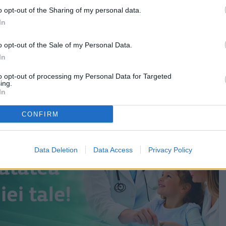
o opt-out of the Sharing of my personal data.
tă de Andrei Pinticanu și Luis Lăcătuș este încă
In
cest detaliu
mportant în contextul acumulării experienției în marile
o opt-out of the Sale of my Personal Data.
tație.
In
to opt-out of processing my Personal Data for Targeted
ing.
In
CONFIRM
Data Deletion
Data Access
Privacy Policy