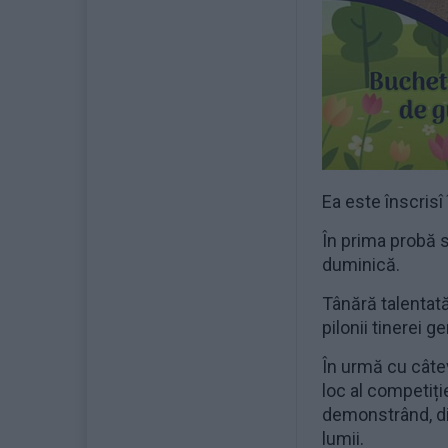
Ea este înscrisî
În prima probă s-
duminică.
Tânără talentată
pilonii tinerei g
În urmă cu câtev
loc al competiți
demonstrând, din
lumii.