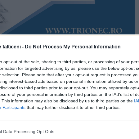
 falticeni -
Do Not Process My Personal Information
Accesări:
555
e 2024
Andrada Sandu
to opt-out of the sale, sharing to third parties, or processing of your per
 aduce un ultim examen în lumea natației. Fălticeneanca
formation for targeted advertising by us, please use the below opt-out s
u se numără printre sportivii care zilele acestea
r selection. Please note that after your opt-out request is processed y
onatul Mondial de Înot în bazin scurt (25m). Competiția
eing interest-based ads based on personal information utilized by us or
a complexul Duna Arena din Budapesta.
disclosed to third parties prior to your opt-out. You may separately opt-
losure of your personal information by third parties on the IAB’s list of
rezervată celor mai valoroși înotători din lume, care
. This information may also be disclosed by us to third parties on the
IA
aliile puse în joc de organizatori.
Participants
that may further disclose it to other third parties.
 reprezintă România și, implicit, orașul natal, Fălticeni,
iție din Ungaria.
l Data Processing Opt Outs
dial este rezervat seniorilor.