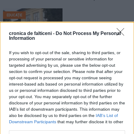
EDUCAȚIE
cronica de falticeni -
Do Not Process My Personal
Information
If you wish to opt-out of the sale, sharing to third parties, or
08.07.2026
processing of your personal or sensitive information for
Performanțe la Bacalaureat. Topul
targeted advertising by us, please use the below opt-out
absolvenților cu cele mai mari 10
section to confirm your selection. Please note that after your
medii de la Colegiul Național „Nicu
opt-out request is processed you may continue seeing
Gane”
interest-based ads based on personal information utilized by
us or personal information disclosed to third parties prior to
your opt-out. You may separately opt-out of the further
EDUCAȚIE
EDUCAȚIE
disclosure of your personal information by third parties on the
IAB’s list of downstream participants. This information may
also be disclosed by us to third parties on the
IAB’s List of
Downstream Participants
that may further disclose it to other
third parties.