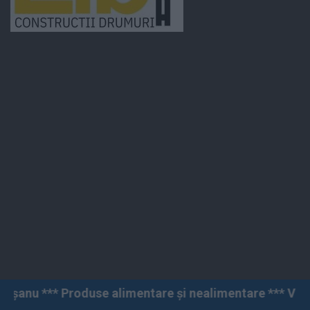
e alimentare și nealimentare *** Vânzări angro și cu a