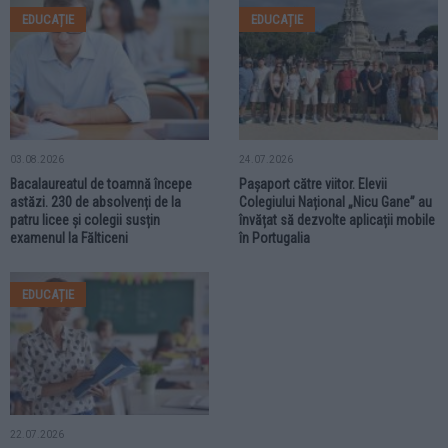
EDUCAȚIE
EDUCAȚIE
03.08.2026
24.07.2026
Bacalaureatul de toamnă începe
Pașaport către viitor. Elevii
astăzi. 230 de absolvenți de la
Colegiului Național „Nicu Gane” au
patru licee și colegii susțin
învățat să dezvolte aplicații mobile
examenul la Fălticeni
în Portugalia
EDUCAȚIE
22.07.2026