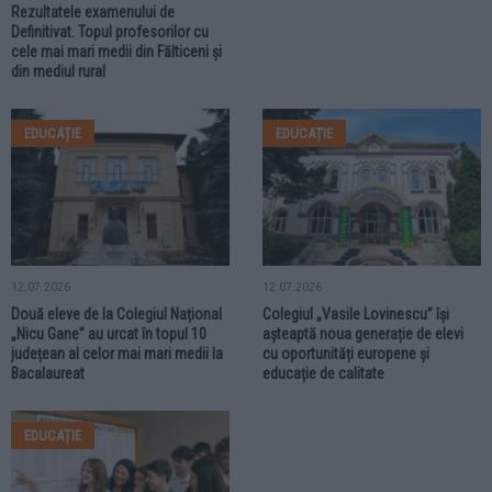
Rezultatele examenului de
Definitivat. Topul profesorilor cu
cele mai mari medii din Fălticeni și
din mediul rural
EDUCAȚIE
EDUCAȚIE
12.07.2026
12.07.2026
Două eleve de la Colegiul Național
Colegiul „Vasile Lovinescu” își
„Nicu Gane” au urcat în topul 10
așteaptă noua generație de elevi
județean al celor mai mari medii la
cu oportunități europene și
Bacalaureat
educație de calitate
EDUCAȚIE