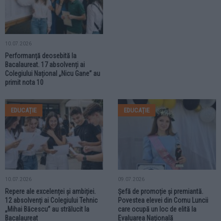
10.07.2026
Performanță deosebită la
Bacalaureat. 17 absolvenți ai
Colegiului Național „Nicu Gane” au
primit nota 10
EDUCAȚIE
EDUCAȚIE
10.07.2026
09.07.2026
Repere ale excelenței și ambiției.
Șefă de promoție și premiantă.
12 absolvenți ai Colegiului Tehnic
Povestea elevei din Cornu Luncii
„Mihai Băcescu” au strălucit la
care ocupă un loc de elită la
Bacalaureat
Evaluarea Națională