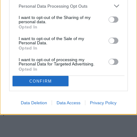
Personal Data Processing Opt Outs
08.07.2026
07.07.2026
Două profesoare de la Colegiul
Șapte elevi de la Colegiul Tehnic
I want to opt-out of the Sharing of my
Național „Nicu Gane” au urmat un
„Mihai Băcescu” au obținut nota 10
personal data.
curs european în domeniul
la probele examenului de
Opted In
Inteligenței Artificiale
Bacalaureat
I want to opt-out of the Sale of my
Personal Data.
EDUCAȚIE
Opted In
I want to opt-out of processing my
Personal Data for Targeted Advertising.
Opted In
CONFIRM
07.07.2026
Rezultate Bacalaureat 2026. Rata
de promovare la colegiile din
Data Deletion
Data Access
Privacy Policy
Fălticeni. Peste 180 de elevi au
picat examenul