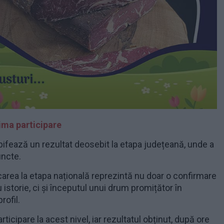
rima participare
bifează un rezultat deosebit la etapa județeană, unde a
uncte.
icarea la etapa națională reprezintă nu doar o confirmare
u istorie, ci și începutul unui drum promițător în
rofil.
ticipare la acest nivel, iar rezultatul obținut, după ore