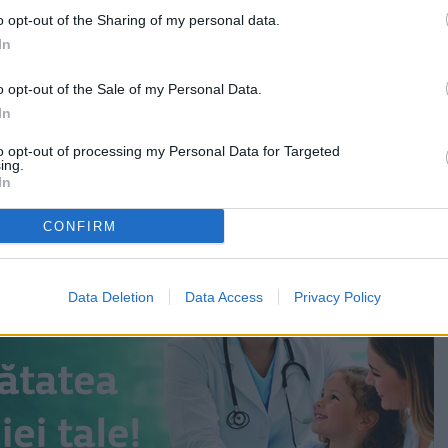
țul Suceava, la secțiunile claselor a IX-a și a X-a.
o opt-out of the Sharing of my personal data.
In
Luca, participarea la etapa națională din carul Olimpiadei
orie este o experiență definitorie. Dincolo de
o opt-out of the Sale of my Personal Data.
iu-zisă, aceasta reprezintă șansa de întâlnirii altor
In
de a face schimb de idei și de a-și testa limitele într-un
to opt-out of processing my Personal Data for Targeted
 de înalt nivel.
ing.
In
CONFIRM
Data Deletion
Data Access
Privacy Policy