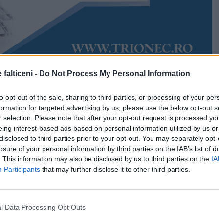
 falticeni -
Do Not Process My Personal Information
Accesări:
1045
026
Daria Crețu
to opt-out of the sale, sharing to third parties, or processing of your per
emarcabile înnobilează actul educațional. Colegiul
formation for targeted advertising by us, please use the below opt-out s
ane” reconfirmă tradiția excelenței, fiind reprezentat
r selection. Please note that after your opt-out request is processed y
oi elevi la Olimpiadei de Istorie. Este vorba despre
eing interest-based ads based on personal information utilized by us or
unde vor concura Daria Cioroianu și Luca Grigoraș.
disclosed to third parties prior to your opt-out. You may separately opt-
losure of your personal information by third parties on the IAB’s list of
ni s-au evidențiat la faza județeană, prin punctaje
. This information may also be disclosed by us to third parties on the
IA
d să acceadă în finala competiției școlare.
Participants
that may further disclose it to other third parties.
vea loc la Oradea, în perioada 14–18 aprilie și va reuni
ătiți elevi din întreaga țară.
l Data Processing Opt Outs
r reprezenta nu doar colegiul unde studiază și orașul