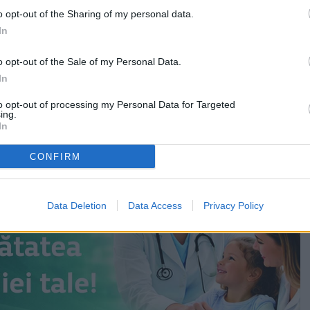
ori ne-au contactat pentru a semnala această problemă,
o opt-out of the Sharing of my personal data.
ția persistă de câteva luni și că, în loc să fie
In
enit din ce în ce mai greu de suportat.
o opt-out of the Sale of my Personal Data.
a, traficul intens din zonă transformă prezența fiecărui
In
tr-un nou moment de zgomot.
to opt-out of processing my Personal Data for Targeted
ing.
In
CONFIRM
Data Deletion
Data Access
Privacy Policy