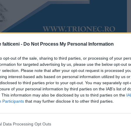
 falticeni -
Do Not Process My Personal Information
Accesări:
1227
26
Rudy Hödl
to opt-out of the sale, sharing to third parties, or processing of your per
oncert” zilnic, gratuit și sâcâitor. Pentru zeci de familii
formation for targeted advertising by us, please use the below opt-out s
 blocurile din zona Autogării din Fălticeni, un zgomot
r selection. Please note that after your opt-out request is processed y
ste, de câteva luni, sursă permanentă de disconfort.
eing interest-based ads based on personal information utilized by us or
canalizare amplasate pe carosabil, produc un sunet
disclosed to third parties prior to your opt-out. You may separately opt-
c de fiecare dată când sunt traversate de autovehicule.
losure of your personal information by third parties on the IAB’s list of
. This information may also be disclosed by us to third parties on the
IA
ng că nu mai au parte de liniște aproape niciodată și că
Participants
that may further disclose it to other third parties.
poate continua așa.
 fac zile amare sunt amplasate pe varianta de trafic
l Data Processing Opt Outs
ția străzilor 13 Decembrie și Unirii.