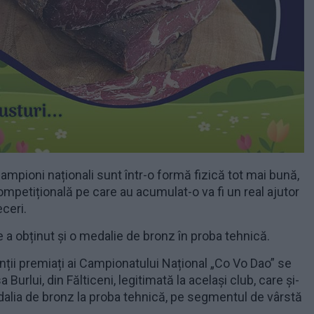
ampioni naționali sunt într-o formă fizică tot mai bună,
ompetițională pe care au acumulat-o va fi un real ajutor
eceri.
a obținut și o medalie de bronz în proba tehnică.
anții premiați ai Campionatului Național „Co Vo Dao” se
Burlui, din Fălticeni, legitimată la același club, care și-
alia de bronz la proba tehnică, pe segmentul de vârstă