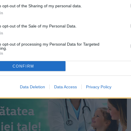
oman, în prezența unor numeroși concurenți.
o opt-out of the Sharing of my personal data.
u impresionat juriul întrecerii, care le-a conferit un
In
u, ce vine după sute de ore de antrenament.
o opt-out of the Sale of my Personal Data.
remarcat la proba Thao Lo (tehnică), ea participând la
In
ani (feminin), în timp ce Cosmin Pricopie s-a evidențiat
to opt-out of processing my Personal Data for Targeted
o (lupte) în cadrul categoriei 16-17 ani (masculin).
ing.
In
CONFIRM
Data Deletion
Data Access
Privacy Policy