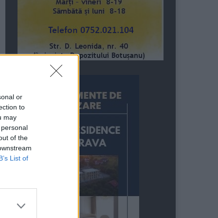
sonal or
ection to
ou may
 personal
out of the
 downstream
B’s List of