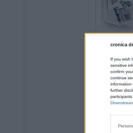
cronica de
13 decembri
If you wish 
Noi rezultate ex
sensitive in
municipiul Fălti
confirm you
podiumul celei 
continue se
Cosmin Pricopie 
information 
Ki Do.
further disc
participants
Rezultatele conf
Downstream 
care se formeaz
Ioana și Cosmin 
Persona
Campionatul Naț