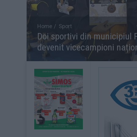
Home
Sport
Doi sportivi din municipiul
devenit vicecampioni națio