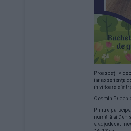
Proaspeții vicec
iar experiența c
în viitoarele într
Cosmin Pricopie 
Printre particip
numără și Denisa 
a adjudecat med
16-17 ani.