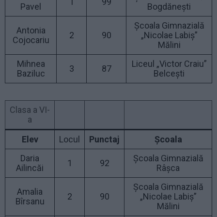
1
99
Pavel
Bogdănești
Școala Gimnazială
Antonia
2
90
„Nicolae Labiș”
Cojocariu
Mălini
Mihnea
Liceul „Victor Craiu”
3
87
Baziluc
Belcești
Clasa a VI-
a
Elev
Locul
Punctaj
Școala
Daria
Școala Gimnazială
1
92
Ailincăi
Râșca
Școala Gimnazială
Amalia
2
90
„Nicolae Labiș”
Bîrsanu
Mălini