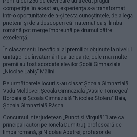
Pentru cei 250 de elevi care au trecut pragul
competiției în acest an, experiența s-a transformat
într-o oportunitate de a-și testa cunoștințele, de a lega
prietenii și de a descoperi că matematica și limba
română pot merge împreună pe drumul către
excelență.
În clasamentul neoficial al premiilor obținute la nivelul
unitățior de învățământ participante, cele mai multe
premii au fost acordate elevilor Școlii Gimnaziale
„Nicolae Labiș” Mălini.
Pe următoarele locuri s-au clasat Școala Gimnazială
Vadu Moldovei, Școala Gimnazială „Vasile Tomegea”
Boroaia și Școala Gimnazială ”Nicolae Stoleru” Baia,
Școala Gimnazială Râșca.
Concursul interjudețean „Punct și Virgulă” îi are ca
principali autori pe Ionela Dumitruț, profesoară de
limba română, și Nicolae Apetrei, profesor de