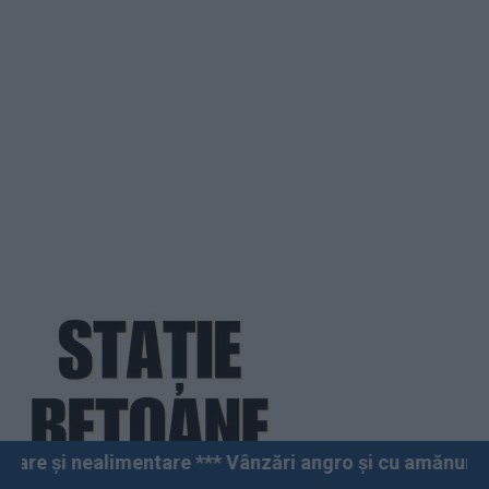
ntare *** Vânzări angro și cu amănuntul *** Fălticeni 