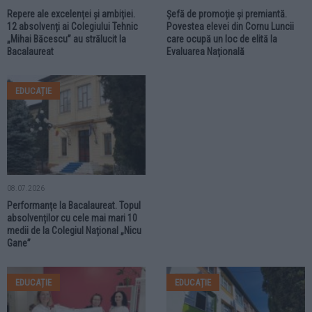
Repere ale excelenței și ambiției.
Șefă de promoție și premiantă.
12 absolvenți ai Colegiului Tehnic
Povestea elevei din Cornu Luncii
„Mihai Băcescu” au strălucit la
care ocupă un loc de elită la
Bacalaureat
Evaluarea Națională
EDUCAȚIE
08.07.2026
Performanțe la Bacalaureat. Topul
absolvenților cu cele mai mari 10
medii de la Colegiul Național „Nicu
Gane”
EDUCAȚIE
EDUCAȚIE