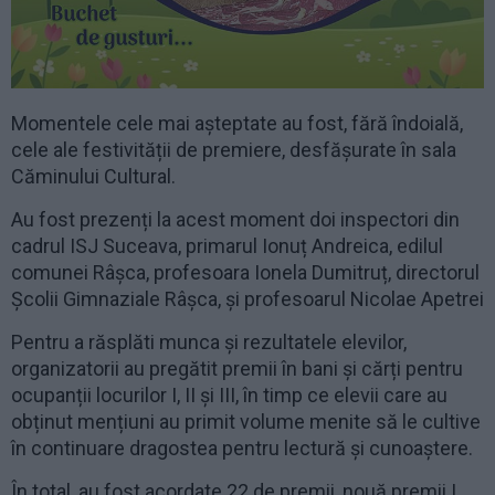
Momentele cele mai așteptate au fost, fără îndoială,
cele ale festivității de premiere, desfășurate în sala
Căminului Cultural.
Au fost prezenți la acest moment doi inspectori din
cadrul ISJ Suceava, primarul Ionuț Andreica, edilul
comunei Râșca, profesoara Ionela Dumitruț, directorul
Școlii Gimnaziale Râșca, și profesoarul Nicolae Apetrei
Pentru a răsplăti munca și rezultatele elevilor,
organizatorii au pregătit premii în bani și cărți pentru
ocupanții locurilor I, II și III, în timp ce elevii care au
obținut mențiuni au primit volume menite să le cultive
în continuare dragostea pentru lectură și cunoaștere.
În total, au fost acordate 22 de premii, nouă premii I,