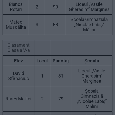
Bianca
Liceul „Vasile
2
90
Rotari
Gherasim” Marginea
Școala Gimnazială
Mateo
3
88
„Nicolae Labiș”
Muscălița
Mălini
Clasament
Clasa a V-a
Elev
Locul
Punctaj
Ș
coala
Liceul „Vasile
David
1
81
Gherasim”
Sfîrnaciuc
Marginea
Școala
Gimnazială
Rareș Maftei
2
79
„Nicolae Labiș”
Mălini