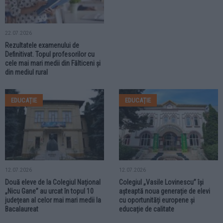
22.07.2026
Rezultatele examenului de
Definitivat. Topul profesorilor cu
cele mai mari medii din Fălticeni și
din mediul rural
EDUCAȚIE
EDUCAȚIE
12.07.2026
12.07.2026
Două eleve de la Colegiul Național
Colegiul „Vasile Lovinescu” își
„Nicu Gane” au urcat în topul 10
așteaptă noua generație de elevi
județean al celor mai mari medii la
cu oportunități europene și
Bacalaureat
educație de calitate