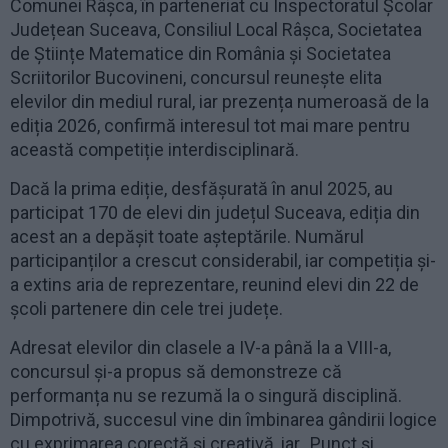
Comunei Râșca, în parteneriat cu Inspectoratul Școlar
Județean Suceava, Consiliul Local Râșca, Societatea
de Științe Matematice din România și Societatea
Scriitorilor Bucovineni, concursul reunește elita
elevilor din mediul rural, iar prezența numeroasă de la
ediția 2026, confirmă interesul tot mai mare pentru
această competiție interdisciplinară.
Dacă la prima ediție, desfășurată în anul 2025, au
participat 170 de elevi din județul Suceava, ediția din
acest an a depășit toate așteptările. Numărul
participanților a crescut considerabil, iar competiția și-
a extins aria de reprezentare, reunind elevi din 22 de
școli partenere din cele trei județe.
Adresat elevilor din clasele a IV-a până la a VIII-a,
concursul și-a propus să demonstreze că
performanța nu se rezumă la o singură disciplină.
Dimpotrivă, succesul vine din îmbinarea gândirii logice
cu exprimarea corectă și creativă, iar „Punct și