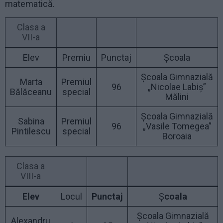
matematică.
Clasa a
VII-a
Elev
Premiu
Punctaj
Școala
Școala Gimnazială
Marta
Premiul
96
„Nicolae Labiș”
Bălăceanu
special
Mălini
Școala Gimnazială
Sabina
Premiul
96
„Vasile Tomegea”
Pintilescu
special
Boroaia
Clasa a
VIII-a
Elev
Locul
Punctaj
Ș
coala
Școala Gimnazială
Alexandru