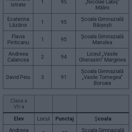
1
95
„Nicolae Labiș”
Istrate
Mălini
Ecaterina
Școala Gimnazială
1
95
Lăzăroi
Băișești
Flavia
Școala Gimnazială
1
95
Pinticanu
Manolea
Andreea
Liceul „Vasile
2
94
Calancea
Gherasim” Marginea
Școala Gimnazială
David Peiu
3
91
„Vasile Tomegea”
Boroaia
Clasa a
VII-a
Elev
Locul
Punctaj
Ș
coala
Andreea
Școala Gimnazială