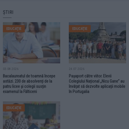
ȘTIRI
EDUCAȚIE
EDUCAȚIE
03.08.2026
24.07.2026
Bacalaureatul de toamnă începe
Pașaport către viitor. Elevii
astăzi. 230 de absolvenți de la
Colegiului Național „Nicu Gane” au
patru licee și colegii susțin
învățat să dezvolte aplicații mobile
examenul la Fălticeni
în Portugalia
EDUCAȚIE