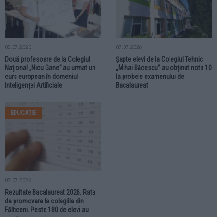
08.07.2026
07.07.2026
Două profesoare de la Colegiul
Șapte elevi de la Colegiul Tehnic
Național „Nicu Gane” au urmat un
„Mihai Băcescu” au obținut nota 10
curs european în domeniul
la probele examenului de
Inteligenței Artificiale
Bacalaureat
EDUCAȚIE
07.07.2026
Rezultate Bacalaureat 2026. Rata
de promovare la colegiile din
Fălticeni. Peste 180 de elevi au