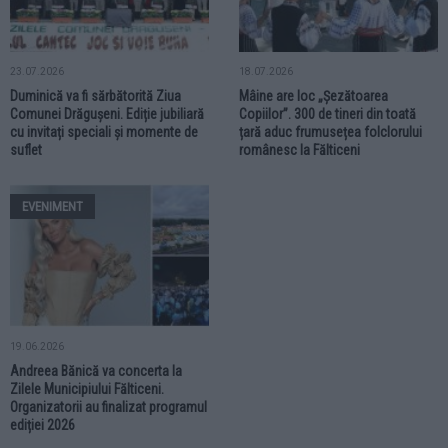
23.07.2026
18.07.2026
Duminică va fi sărbătorită Ziua
Mâine are loc „Șezătoarea
Comunei Drăgușeni. Ediție jubiliară
Copiilor”. 300 de tineri din toată
cu invitați speciali și momente de
țară aduc frumusețea folclorului
suflet
românesc la Fălticeni
EVENIMENT
19.06.2026
Andreea Bănică va concerta la
Zilele Municipiului Fălticeni.
Organizatorii au finalizat programul
ediției 2026