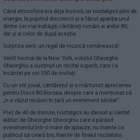
Când atmosfera era deja încinsă, iar nostalgicii plini de
energie, la pupitrul discotecii și-a făcut apariția unul
dintre cei mai îndrăgiți cântăreți români ai anilor 80,
dar și ai celor de după aceștia.
Surpriza serii: un regal de muzică românească!
Venit tocmai de la New York, solistul Gheorghe
Gheorghiu a susținut un recital superb, care i-a
încântat pe cei 350 de invitați.
Cu un stil jovial, cântărețul și-a mărturisit aprecierea
pentru Disco 80 Boroaia, despre care a menționat că
„n-a văzut nicăieri în țară un eveniment similar”.
Preț de 40 de minute, nostalgicii au dansat și cântat
alături de Gheorghe Gheorghiu care a părăsit
evenimentul într-o mare de aplauze, nu înainte ca
publicul să ceară bis, înainte de finalul recitalului.