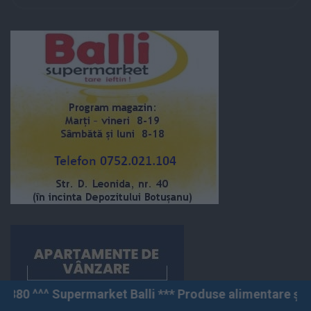
rket Balli *** Produse alimentare și nealimentare *** M