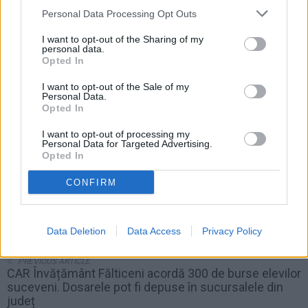
Personal Data Processing Opt Outs
I want to opt-out of the Sharing of my
personal data.
Opted In
I want to opt-out of the Sale of my
Personal Data.
Opted In
I want to opt-out of processing my
Personal Data for Targeted Advertising.
Opted In
CONFIRM
NEXT ARTICLE
Incendiu izbucnit azi noapte în comuna Preutești.
Data Deletion
Data Access
Privacy Policy
Pompierii au scos un bărbat din locuința cuprinsă de
flăcări
PREVIOUS ARTICLE
CAR Învățământ Fălticeni acordă 300 de burse elevilor
suceveni. Dosarele pot fi depuse în sucursalele din
județ