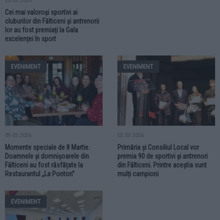
20.03.2026
Cei mai valoroși sportivi ai
cluburilor din Fălticeni și antrenorii
lor au fost premiați la Gala
excelenței în sport
EVENIMENT
EVENIMENT
09.03.2026
02.03.2026
Momente speciale de 8 Martie.
Primăria și Consiliul Local vor
Doamnele și domnișoarele din
premia 90 de sportivi și antrenori
Fălticeni au fost răsfățate la
din Fălticeni. Printre aceștia sunt
Restaurantul „La Ponton”
mulți campioni
EVENIMENT