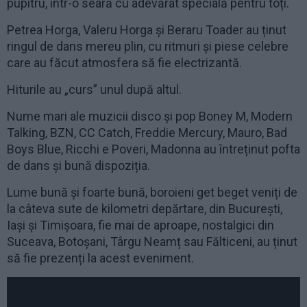
pupitru, într-o seară cu adevărat specială pentru toți.
Petrea Horga, Valeru Horga și Beraru Toader au ținut
ringul de dans mereu plin, cu ritmuri și piese celebre
care au făcut atmosfera să fie electrizantă.
Hiturile au „curs” unul după altul.
Nume mari ale muzicii disco și pop Boney M, Modern
Talking, BZN, CC Catch, Freddie Mercury, Mauro, Bad
Boys Blue, Ricchi e Poveri, Madonna au întreținut pofta
de dans și bună dispoziția.
Lume bună și foarte bună, boroieni get beget veniți de
la câteva sute de kilometri depărtare, din București,
Iași și Timișoara, fie mai de aproape, nostalgici din
Suceava, Botoșani, Târgu Neamț sau Fălticeni, au ținut
să fie prezenți la acest eveniment.